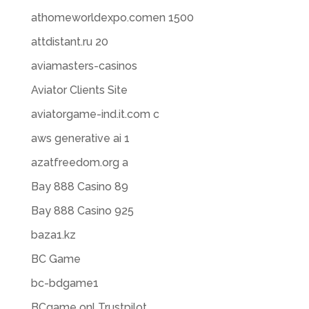
athomeworldexpo.comen 1500
attdistant.ru 20
aviamasters-casinos
Aviator Clients Site
aviatorgame-ind.it.com c
aws generative ai 1
azatfreedom.org a
Bay 888 Casino 89
Bay 888 Casino 925
baza1.kz
BC Game
bc-bdgame1
BCgame onl Trustpilot