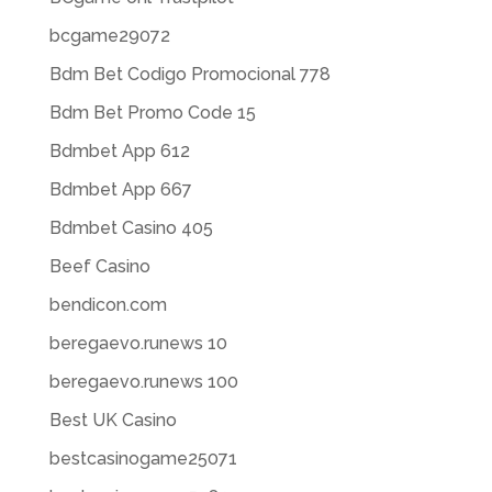
bcgame29072
Bdm Bet Codigo Promocional 778
Bdm Bet Promo Code 15
Bdmbet App 612
Bdmbet App 667
Bdmbet Casino 405
Beef Casino
bendicon.com
beregaevo.runews 10
beregaevo.runews 100
Best UK Casino
bestcasinogame25071