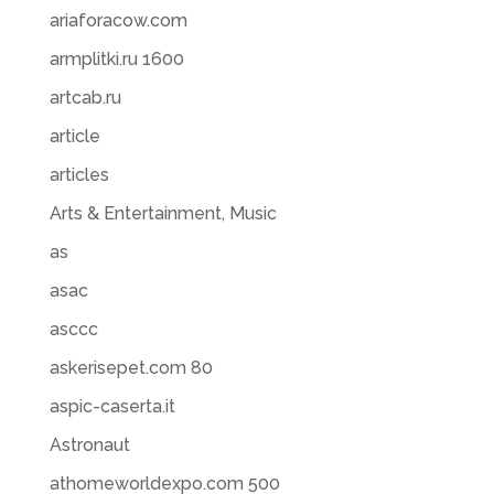
ariaforacow.com
armplitki.ru 1600
artcab.ru
article
articles
Arts & Entertainment, Music
as
asac
asccc
askerisepet.com 80
aspic-caserta.it
Astronaut
athomeworldexpo.com 500