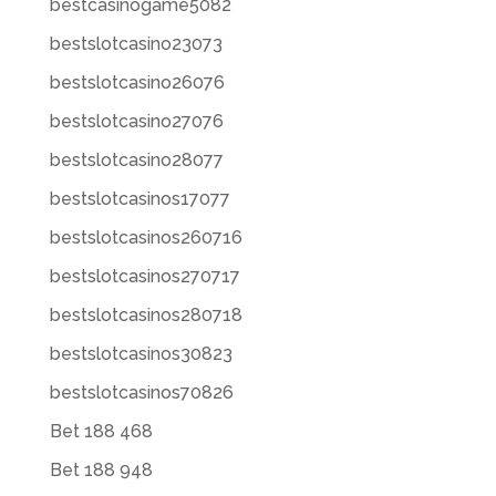
bestcasinogame5082
bestslotcasino23073
bestslotcasino26076
bestslotcasino27076
bestslotcasino28077
bestslotcasinos17077
bestslotcasinos260716
bestslotcasinos270717
bestslotcasinos280718
bestslotcasinos30823
bestslotcasinos70826
Bet 188 468
Bet 188 948