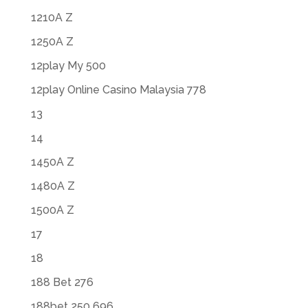
1210A Z
1250A Z
12play My 500
12play Online Casino Malaysia 778
13
14
1450A Z
1480A Z
1500A Z
17
18
188 Bet 276
188bet 250 696