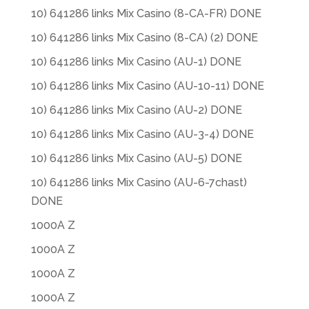
10) 641286 links Mix Casino (8-CA-FR) DONE
10) 641286 links Mix Casino (8-CA) (2) DONE
10) 641286 links Mix Casino (AU-1) DONE
10) 641286 links Mix Casino (AU-10-11) DONE
10) 641286 links Mix Casino (AU-2) DONE
10) 641286 links Mix Casino (AU-3-4) DONE
10) 641286 links Mix Casino (AU-5) DONE
10) 641286 links Mix Casino (AU-6-7chast)
DONE
1000A Z
1000A Z
1000A Z
1000A Z