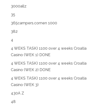
3000allz
35
365campers.comen 1000
382
4
4 WEKS TASK) 1100 over 4 weeks Croatia
Casino (WEK 1) DONE
4 WEKS TASK) 1100 over 4 weeks Croatia
Casino (WEK 2) DONE
4 WEKS TASK) 1100 over 4 weeks Croatia
Casino (WEK 3)
430A Z
48