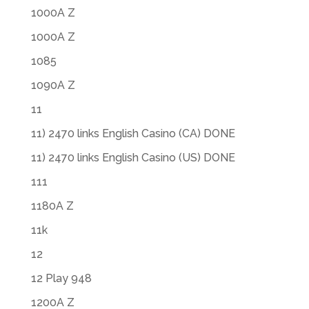
1000A Z
1000A Z
1085
1090A Z
11
11) 2470 links English Casino (CA) DONE
11) 2470 links English Casino (US) DONE
111
1180A Z
11k
12
12 Play 948
1200A Z