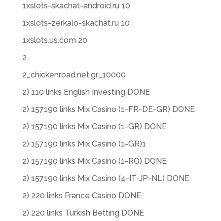
1xslots-skachat-android.ru 10
1xslots-zerkalo-skachat.ru 10
1xslots.us.com 20
2
2_chickenroad.net.gr_10000
2) 110 links English Investing DONE
2) 157190 links Mix Casino (1-FR-DE-GR) DONE
2) 157190 links Mix Casino (1-GR) DONE
2) 157190 links Mix Casino (1-GR)1
2) 157190 links Mix Casino (1-RO) DONE
2) 157190 links Mix Casino (4-IT-JP-NL) DONE
2) 220 links France Casino DONE
2) 220 links Turkish Betting DONE