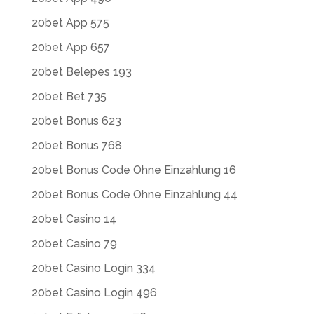
20bet App 575
20bet App 657
20bet Belepes 193
20bet Bet 735
20bet Bonus 623
20bet Bonus 768
20bet Bonus Code Ohne Einzahlung 16
20bet Bonus Code Ohne Einzahlung 44
20bet Casino 14
20bet Casino 79
20bet Casino Login 334
20bet Casino Login 496