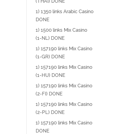
(THAI) DONE
1) 1350 links Arabic Casino
DONE
1) 1500 links Mix Casino
(1-NL) DONE
1) 157190 links Mix Casino
(1-GR) DONE
1) 157190 links Mix Casino
(1-HU) DONE
1) 157190 links Mix Casino
(2-FI) DONE
1) 157190 links Mix Casino
(2-PL) DONE
1) 157190 links Mix Casino
DONE