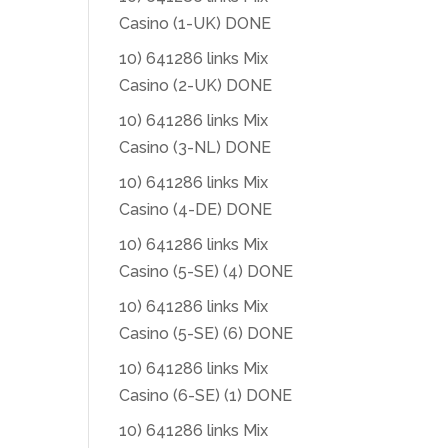
Casino (1-UK) DONE
10) 641286 links Mix
Casino (2-UK) DONE
10) 641286 links Mix
Casino (3-NL) DONE
10) 641286 links Mix
Casino (4-DE) DONE
10) 641286 links Mix
Casino (5-SE) (4) DONE
10) 641286 links Mix
Casino (5-SE) (6) DONE
10) 641286 links Mix
Casino (6-SE) (1) DONE
10) 641286 links Mix