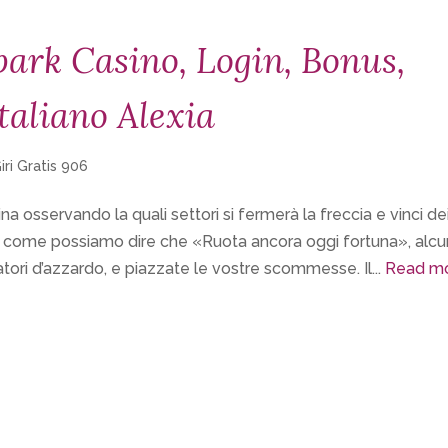
ark Casino, Login, Bonus,
taliano Alexia
ri Gratis 906
na osservando la quali settori si fermerà la freccia e vinci de
 come possiamo dire che «Ruota ancora oggi fortuna», alcu
catori d’azzardo, e piazzate le vostre scommesse. Il...
Read m