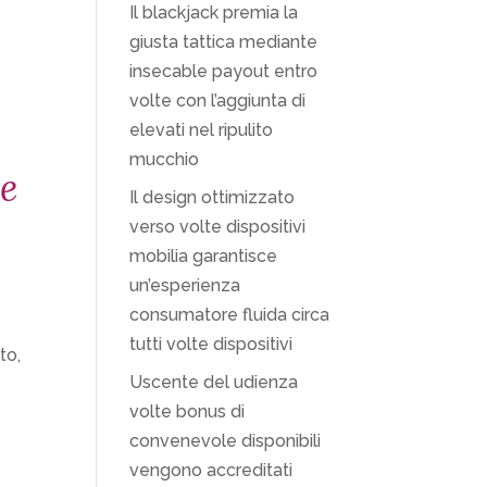
Il blackjack premia la
giusta tattica mediante
insecable payout entro
volte con l’aggiunta di
elevati nel ripulito
mucchio
ee
Il design ottimizzato
verso volte dispositivi
mobilia garantisce
un’esperienza
consumatore fluida circa
tutti volte dispositivi
to,
Uscente del udienza
volte bonus di
convenevole disponibili
vengono accreditati