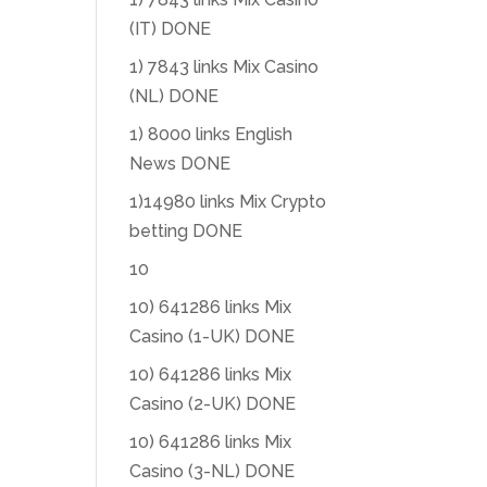
(IT) DONE
1) 7843 links Mix Casino
(NL) DONE
1) 8000 links English
News DONE
1)14980 links Mix Crypto
betting DONE
10
10) 641286 links Mix
Casino (1-UK) DONE
10) 641286 links Mix
Casino (2-UK) DONE
10) 641286 links Mix
Casino (3-NL) DONE