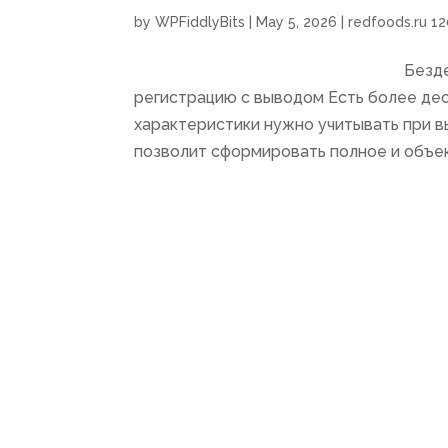
by
WPFiddlyBits
|
May 5, 2026
|
redfoods.ru 1
Безде
регистрацию с выводом Есть более дес
характеристики нужно учитывать при в
позволит сформировать полное и объек