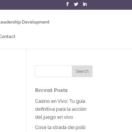
eadership Development
Contact
Recent Posts
Casino en Vivo: Tu guía
definitiva para la acción
del juego en vivo
Cosè la strada dei polli: