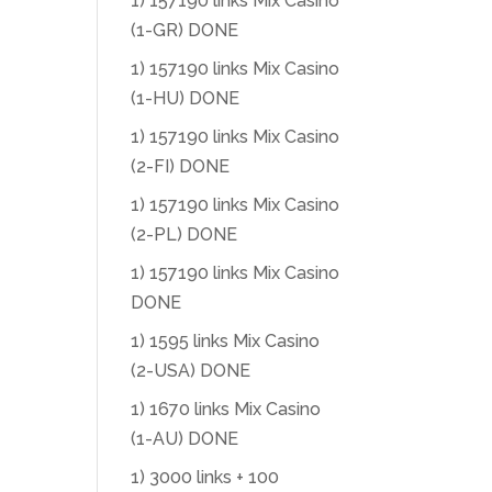
1) 157190 links Mix Casino
(1-GR) DONE
1) 157190 links Mix Casino
(1-HU) DONE
1) 157190 links Mix Casino
(2-FI) DONE
1) 157190 links Mix Casino
(2-PL) DONE
1) 157190 links Mix Casino
DONE
1) 1595 links Mix Casino
(2-USA) DONE
1) 1670 links Mix Casino
(1-AU) DONE
1) 3000 links + 100