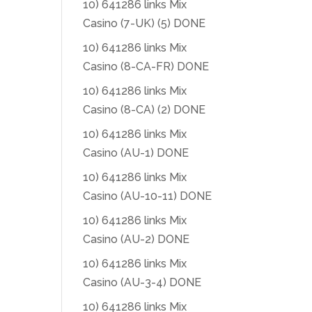
10) 641286 links Mix
Casino (7-UK) (5) DONE
10) 641286 links Mix
Casino (8-CA-FR) DONE
10) 641286 links Mix
Casino (8-CA) (2) DONE
10) 641286 links Mix
Casino (AU-1) DONE
10) 641286 links Mix
Casino (AU-10-11) DONE
10) 641286 links Mix
Casino (AU-2) DONE
10) 641286 links Mix
Casino (AU-3-4) DONE
10) 641286 links Mix