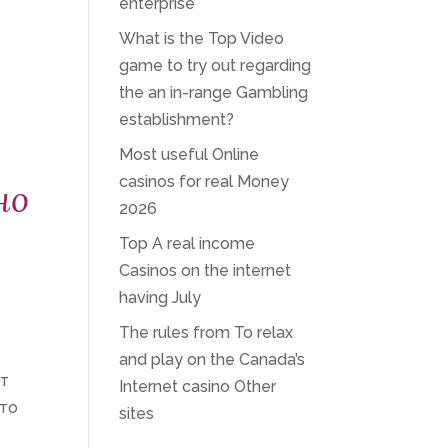
enterprise
What is the Top Video
game to try out regarding
the an in-range Gambling
establishment?
Most useful Online
casinos for real Money
но
2026
Top A real income
Casinos on the internet
having July
The rules from To relax
and play on the Canada’s
ют
Internet casino Other
 то
sites