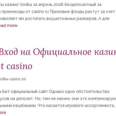
ы казино Vodka за апрель 2026 бездепозитный за
 промокоды от casino ru Призовые фонды растут за счет
озволяет им достигать внушительных размеров. А для
ead more
» Вход на Официальное кази
t casino
vodka-casino 20
а Бет официальный сайт Однако одно обстоятельство
усов на депозит. Но, тем не менее, они это компенсиру
льными кешбэками.
Что касается игрового ассортимента,
ore