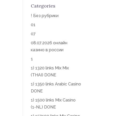
Categories
! Без рубрики
01
07
08.07.2026 онлайн
казино в россии
1
1) 1320 links Mix Mix
(THAI) DONE
1) 1350 links Arabic Casino
DONE
1) 1500 links Mix Casino
(1-NL) DONE