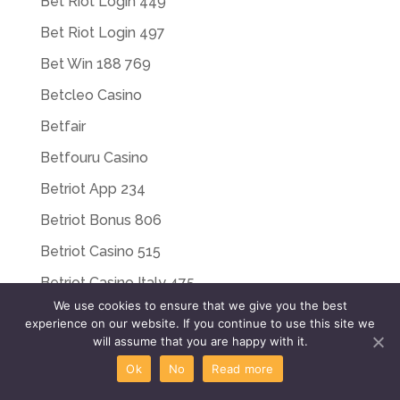
Bet Riot Login 449
Bet Riot Login 497
Bet Win 188 769
Betcleo Casino
Betfair
Betfouru Casino
Betriot App 234
Betriot Bonus 806
Betriot Casino 515
Betriot Casino Italy 475
We use cookies to ensure that we give you the best
Betriot Casino Italy 818
experience on our website. If you continue to use this site we
will assume that you are happy with it.
Betriot No Deposit 987
Ok
No
Read more
Betriot Online 166