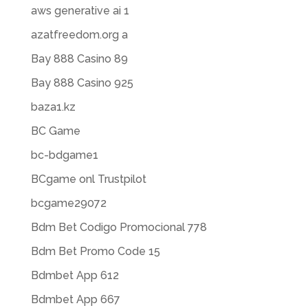
aws generative ai 1
azatfreedom.org a
Bay 888 Casino 89
Bay 888 Casino 925
baza1.kz
BC Game
bc-bdgame1
BCgame onl Trustpilot
bcgame29072
Bdm Bet Codigo Promocional 778
Bdm Bet Promo Code 15
Bdmbet App 612
Bdmbet App 667