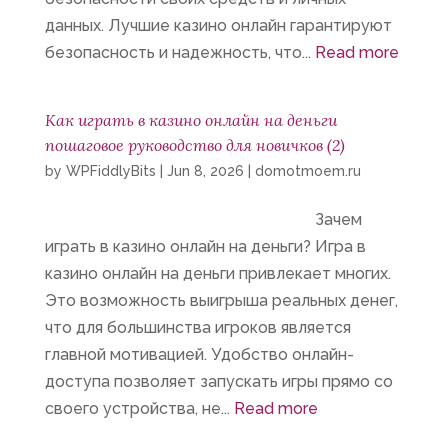
данных. Лучшие казино онлайн гарантируют
безопасность и надежность, что...
Read more
Как играть в казино онлайн на деньги
пошаговое руководство для новичков (2)
by
WPFiddlyBits
|
Jun 8, 2026
|
domotmoem.ru
Зачем
играть в казино онлайн на деньги? Игра в
казино онлайн на деньги привлекает многих.
Это возможность выигрыша реальных денег,
что для большинства игроков является
главной мотивацией. Удобство онлайн-
доступа позволяет запускать игры прямо со
своего устройства, не...
Read more