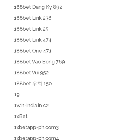
188bet Dang Ky 892
188bet Link 238
188bet Link 25
188bet Link 474
188bet One 471
188bet Vao Bong 769
188bet Vui 952
188bet 우회 150
19
1win-india.in c2
1xBet
1xbetapp-ph.com3
1xbetapp-ph.com4