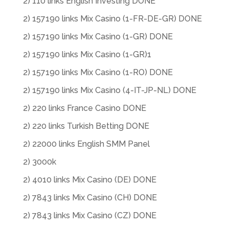
2) 110 links English Investing DONE
2) 157190 links Mix Casino (1-FR-DE-GR) DONE
2) 157190 links Mix Casino (1-GR) DONE
2) 157190 links Mix Casino (1-GR)1
2) 157190 links Mix Casino (1-RO) DONE
2) 157190 links Mix Casino (4-IT-JP-NL) DONE
2) 220 links France Casino DONE
2) 220 links Turkish Betting DONE
2) 22000 links English SMM Panel
2) 3000k
2) 4010 links Mix Casino (DE) DONE
2) 7843 links Mix Casino (CH) DONE
2) 7843 links Mix Casino (CZ) DONE