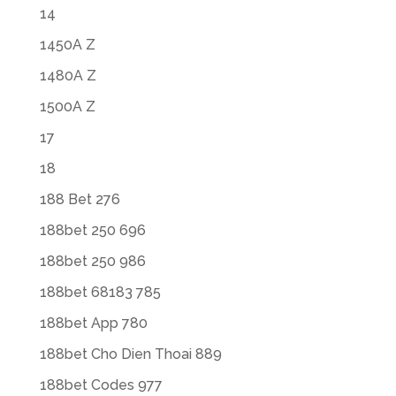
14
1450A Z
1480A Z
1500A Z
17
18
188 Bet 276
188bet 250 696
188bet 250 986
188bet 68183 785
188bet App 780
188bet Cho Dien Thoai 889
188bet Codes 977