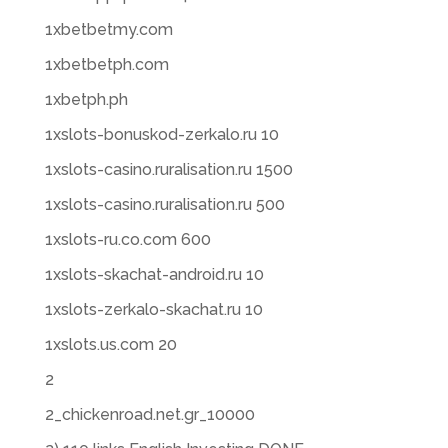
1xbetbetmy.com
1xbetbetph.com
1xbetph.ph
1xslots-bonuskod-zerkalo.ru 10
1xslots-casino.ruralisation.ru 1500
1xslots-casino.ruralisation.ru 500
1xslots-ru.co.com 600
1xslots-skachat-android.ru 10
1xslots-zerkalo-skachat.ru 10
1xslots.us.com 20
2
2_chickenroad.net.gr_10000