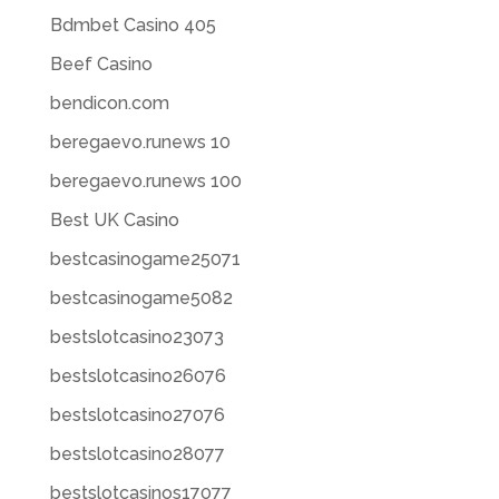
Bdmbet Casino 405
Beef Casino
bendicon.com
beregaevo.runews 10
beregaevo.runews 100
Best UK Casino
bestcasinogame25071
bestcasinogame5082
bestslotcasino23073
bestslotcasino26076
bestslotcasino27076
bestslotcasino28077
bestslotcasinos17077