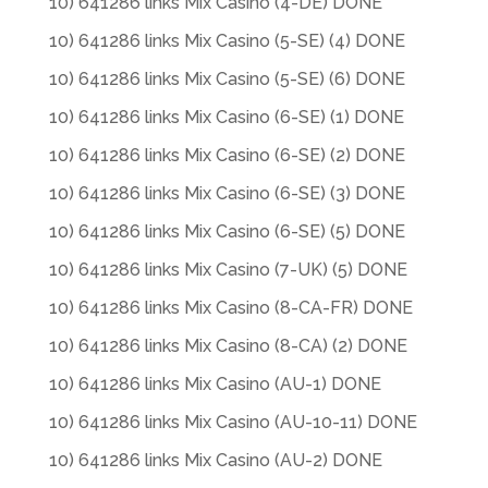
10) 641286 links Mix Casino (4-DE) DONE
10) 641286 links Mix Casino (5-SE) (4) DONE
10) 641286 links Mix Casino (5-SE) (6) DONE
10) 641286 links Mix Casino (6-SE) (1) DONE
10) 641286 links Mix Casino (6-SE) (2) DONE
10) 641286 links Mix Casino (6-SE) (3) DONE
10) 641286 links Mix Casino (6-SE) (5) DONE
10) 641286 links Mix Casino (7-UK) (5) DONE
10) 641286 links Mix Casino (8-CA-FR) DONE
10) 641286 links Mix Casino (8-CA) (2) DONE
10) 641286 links Mix Casino (AU-1) DONE
10) 641286 links Mix Casino (AU-10-11) DONE
10) 641286 links Mix Casino (AU-2) DONE