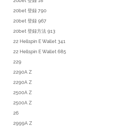
20bet 登録 18
20bet 登録 790
20bet 登録 967
20bet 登録方法 913
22 Hellspin E Wallet 341
22 Hellspin E Wallet 685
229
2290A Z
2290A Z
2500A Z
2500A Z
26
2999A Z