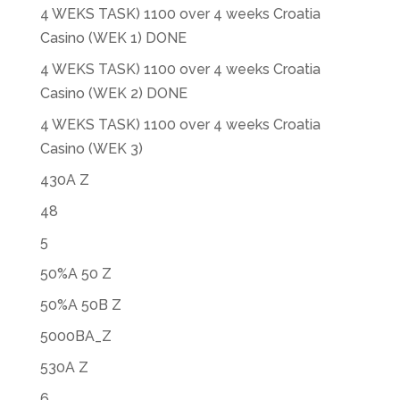
4 WEKS TASK) 1100 over 4 weeks Croatia
Casino (WEK 1) DONE
4 WEKS TASK) 1100 over 4 weeks Croatia
Casino (WEK 2) DONE
4 WEKS TASK) 1100 over 4 weeks Croatia
Casino (WEK 3)
430A Z
48
5
50%A 50 Z
50%A 50B Z
5000BA_Z
530A Z
6