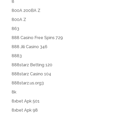
8
800A 200BA Z
800A Z
863
888 Casino Free Spins 729
888 Jili Casino 346
8883
888starz Betting 120
888starz Casino 104
888starz.us.org3
8k
8xbet Apk 501
8xbet Apk 98