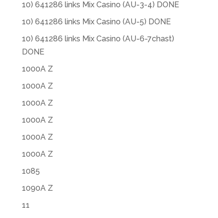
10) 641286 links Mix Casino (AU-3-4) DONE
10) 641286 links Mix Casino (AU-5) DONE
10) 641286 links Mix Casino (AU-6-7chast)
DONE
1000A Z
1000A Z
1000A Z
1000A Z
1000A Z
1000A Z
1085
1090A Z
11