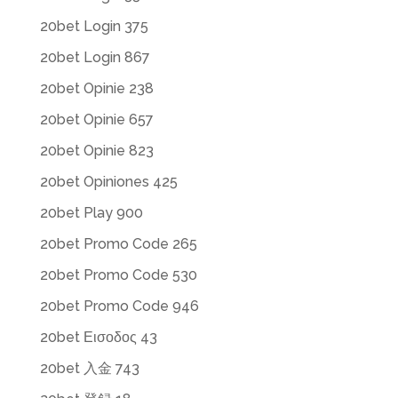
20bet Login 375
20bet Login 867
20bet Opinie 238
20bet Opinie 657
20bet Opinie 823
20bet Opiniones 425
20bet Play 900
20bet Promo Code 265
20bet Promo Code 530
20bet Promo Code 946
20bet Εισοδος 43
20bet 入金 743