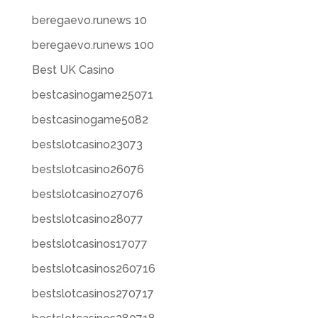
beregaevo.runews 10
beregaevo.runews 100
Best UK Casino
bestcasinogame25071
bestcasinogame5082
bestslotcasino23073
bestslotcasino26076
bestslotcasino27076
bestslotcasino28077
bestslotcasinos17077
bestslotcasinos260716
bestslotcasinos270717