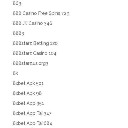
863
888 Casino Free Spins 729
888 Jili Casino 346
8883
888starz Betting 120
888starz Casino 104
888starz.us.org3
8k
8xbet Apk 501
8xbet Apk 98
8xbet App 351
8xbet App Tai 347
8xbet App Tai 684