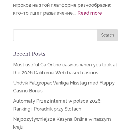
игроков на этой платформе разнообразна:
кто-то ищет развлечение,...
Read more
Recent Posts
Most useful Ca Online casinos when you look at
the 2026 California Web based casinos
Undvik Fallgropar: Vanliga Misstag med Flappy
Casino Bonus
Automaty Przez internet w polsce 2026:
Ranking i Poradnik przy Slotach
Najpozytywniejsze Kasyna Online w naszym
kraju