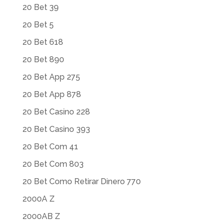
20 Bet 39
20 Bet 5
20 Bet 618
20 Bet 890
20 Bet App 275
20 Bet App 878
20 Bet Casino 228
20 Bet Casino 393
20 Bet Com 41
20 Bet Com 803
20 Bet Como Retirar Dinero 770
2000A Z
2000AB Z