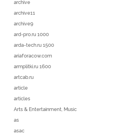
archive
archive11
archive9
ard-pro.ru 1000
arda-tech.ru 1500
ariaforacow.com
armplitki.ru 1600
artcab.ru
article
articles
Arts & Entertainment, Music
as
asac