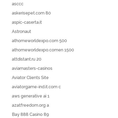
asccc
askerisepet.com 80
aspic-caserta.it
Astronaut
athomeworldexpo.com 500
athomeworldexpo.comen 1500
attdistant.ru 20
aviamasters-casinos
Aviator Clients Site
aviatorgame-ind.it.com c
aws generative ai 1
azatfreedom.org a
Bay 888 Casino 89