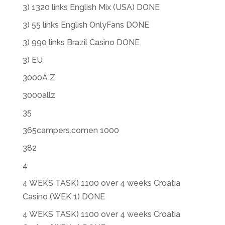
3) 1320 links English Mix (USA) DONE
3) 55 links English OnlyFans DONE
3) 990 links Brazil Casino DONE
3) EU
3000A Z
3000allz
35
365campers.comen 1000
382
4
4 WEKS TASK) 1100 over 4 weeks Croatia
Casino (WEK 1) DONE
4 WEKS TASK) 1100 over 4 weeks Croatia