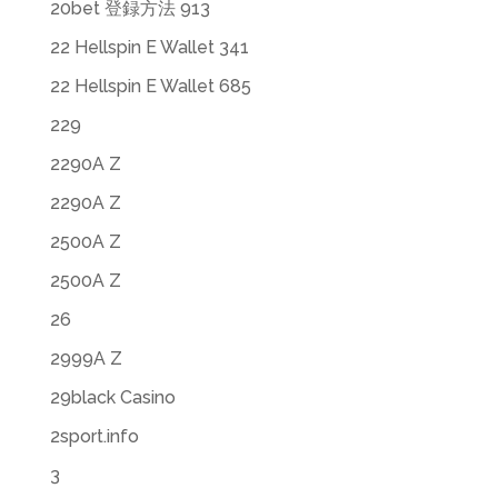
20bet 登録方法 913
22 Hellspin E Wallet 341
22 Hellspin E Wallet 685
229
2290A Z
2290A Z
2500A Z
2500A Z
26
2999A Z
29black Casino
2sport.info
3