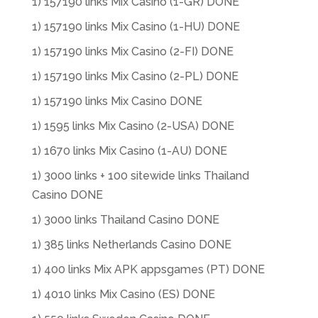
1) 157190 links Mix Casino (1-GR) DONE
1) 157190 links Mix Casino (1-HU) DONE
1) 157190 links Mix Casino (2-FI) DONE
1) 157190 links Mix Casino (2-PL) DONE
1) 157190 links Mix Casino DONE
1) 1595 links Mix Casino (2-USA) DONE
1) 1670 links Mix Casino (1-AU) DONE
1) 3000 links + 100 sitewide links Thailand
Casino DONE
1) 3000 links Thailand Casino DONE
1) 385 links Netherlands Casino DONE
1) 400 links Mix APK appsgames (PT) DONE
1) 4010 links Mix Casino (ES) DONE