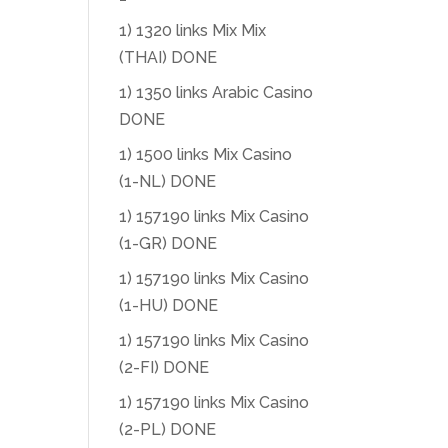
1) 1320 links Mix Mix
(THAI) DONE
1) 1350 links Arabic Casino
DONE
1) 1500 links Mix Casino
(1-NL) DONE
1) 157190 links Mix Casino
(1-GR) DONE
1) 157190 links Mix Casino
(1-HU) DONE
1) 157190 links Mix Casino
(2-FI) DONE
1) 157190 links Mix Casino
(2-PL) DONE