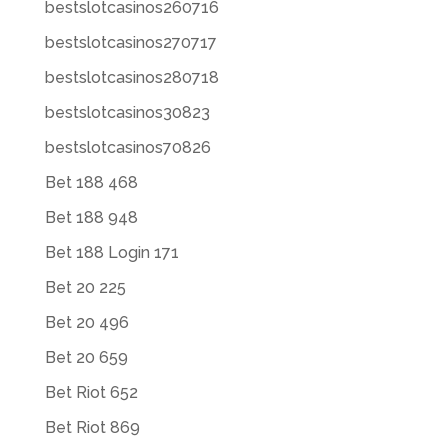
bestslotcasinos260716
bestslotcasinos270717
bestslotcasinos280718
bestslotcasinos30823
bestslotcasinos70826
Bet 188 468
Bet 188 948
Bet 188 Login 171
Bet 20 225
Bet 20 496
Bet 20 659
Bet Riot 652
Bet Riot 869