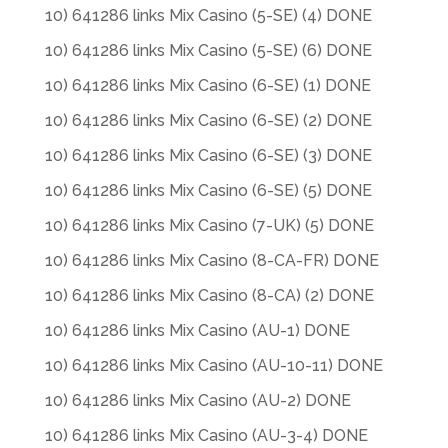
10) 641286 links Mix Casino (5-SE) (4) DONE
10) 641286 links Mix Casino (5-SE) (6) DONE
10) 641286 links Mix Casino (6-SE) (1) DONE
10) 641286 links Mix Casino (6-SE) (2) DONE
10) 641286 links Mix Casino (6-SE) (3) DONE
10) 641286 links Mix Casino (6-SE) (5) DONE
10) 641286 links Mix Casino (7-UK) (5) DONE
10) 641286 links Mix Casino (8-CA-FR) DONE
10) 641286 links Mix Casino (8-CA) (2) DONE
10) 641286 links Mix Casino (AU-1) DONE
10) 641286 links Mix Casino (AU-10-11) DONE
10) 641286 links Mix Casino (AU-2) DONE
10) 641286 links Mix Casino (AU-3-4) DONE