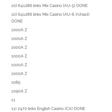
10) 641286 links Mix Casino (AU-5) DONE
10) 641286 links Mix Casino (AU-6-7chast)
DONE
1000A Z
1000A Z
1000A Z
1000A Z
1000A Z
1000A Z
1085
1090A Z
11
11) 2470 links English Casino (CA) DONE