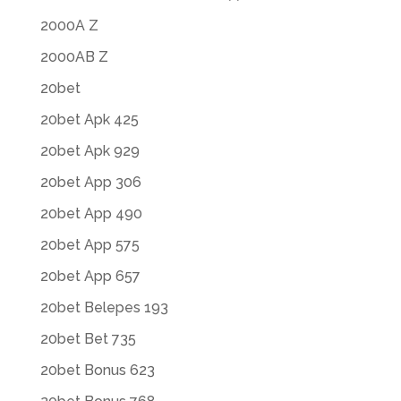
2000A Z
2000AB Z
20bet
20bet Apk 425
20bet Apk 929
20bet App 306
20bet App 490
20bet App 575
20bet App 657
20bet Belepes 193
20bet Bet 735
20bet Bonus 623