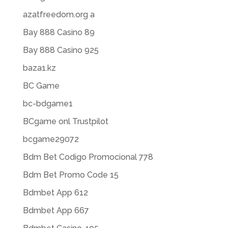
azatfreedom.org a
Bay 888 Casino 89
Bay 888 Casino 925
baza1.kz
BC Game
bc-bdgame1
BCgame onl Trustpilot
bcgame29072
Bdm Bet Codigo Promocional 778
Bdm Bet Promo Code 15
Bdmbet App 612
Bdmbet App 667