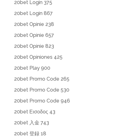
20bet Login 375
20bet Login 867
20bet Opinie 238
20bet Opinie 657
20bet Opinie 823
20bet Opiniones 425
20bet Play 900
20bet Promo Code 265
20bet Promo Code 530
20bet Promo Code 946
20bet Εισοδος 43
20bet 入金 743
20bet 登録 18