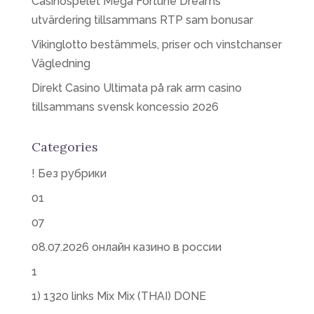
Casinospelet Mega Fortune Dreams
utvärdering tillsammans RTP sam bonusar
Vikinglotto bestämmels, priser och vinstchanser
Vägledning
Direkt Casino Ultimata på rak arm casino
tillsammans svensk koncessio 2026
Categories
! Без рубрики
01
07
08.07.2026 онлайн казино в россии
1
1) 1320 links Mix Mix (THAI) DONE