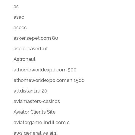
as
asac
asccc
askerisepet.com 80
aspic-caserta.it
Astronaut
athomeworldexpo.com 500
athomeworldexpo.comen 1500
attdistant.ru 20
aviamasters-casinos
Aviator Clients Site
aviatorgame-ind.it.com c
aws generative ai 1