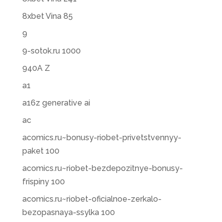
8xbet Vina 85
9
9-sotok.ru 1000
940A Z
a1
a16z generative ai
ac
acomics.ru~bonusy-riobet-privetstvennyy-
paket 100
acomics.ru~riobet-bezdepozitnye-bonusy-
frispiny 100
acomics.ru~riobet-oficialnoe-zerkalo-
bezopasnaya-ssylka 100