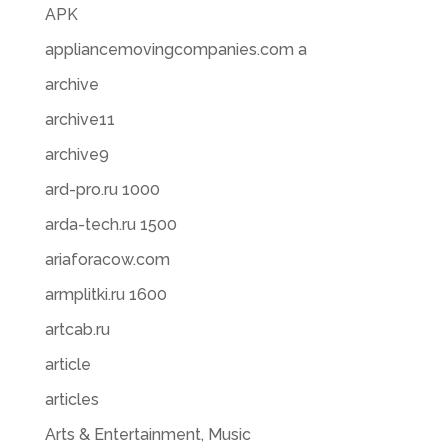
APK
appliancemovingcompanies.com a
archive
archive11
archive9
ard-pro.ru 1000
arda-tech.ru 1500
ariaforacow.com
armplitki.ru 1600
artcab.ru
article
articles
Arts & Entertainment, Music