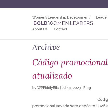
Women’s Leadership Development
Leader
About Us
Contact
Archive
Código promocional
atualizado
by
WPFiddlyBits
|
Jul 19, 2023
|
Blog
Códig
promocional Vavada sem depósito 2026 a