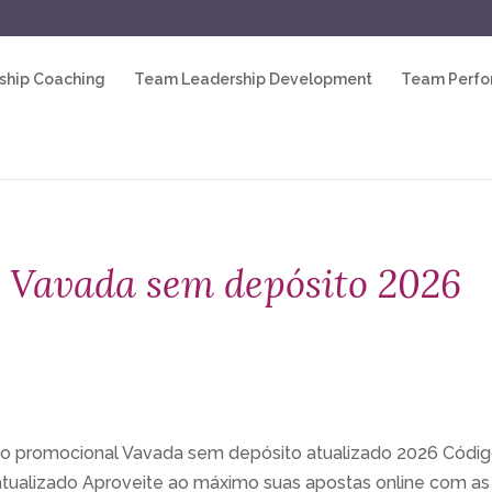
ship Coaching
Team Leadership Development
Team Perf
 Vavada sem depósito 2026
o promocional Vavada sem depósito atualizado 2026 Códi
tualizado Aproveite ao máximo suas apostas online com as