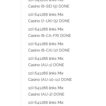
Casino (6-SE) (5) DONE
10) 641286 links Mix
Casino (7-UK) (5) DONE
10) 641286 links Mix
Casino (8-CA-FR) DONE
10) 641286 links Mix
Casino (8-CA) (2) DONE
10) 641286 links Mix
Casino (AU-1) DONE
10) 641286 links Mix
Casino (AU-10-11) DONE
10) 641286 links Mix
Casino (AU-2) DONE
10) 641286 links Mix