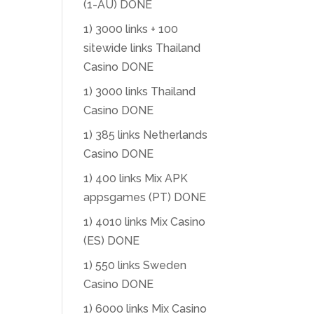
(1-AU) DONE
1) 3000 links + 100
sitewide links Thailand
Casino DONE
1) 3000 links Thailand
Casino DONE
1) 385 links Netherlands
Casino DONE
1) 400 links Mix APK
appsgames (PT) DONE
1) 4010 links Mix Casino
(ES) DONE
1) 550 links Sweden
Casino DONE
1) 6000 links Mix Casino