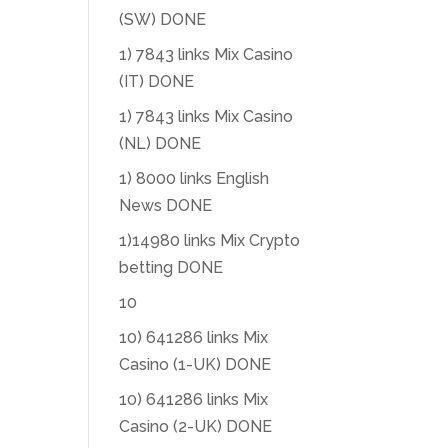
(SW) DONE
1) 7843 links Mix Casino
(IT) DONE
1) 7843 links Mix Casino
(NL) DONE
1) 8000 links English
News DONE
1)14980 links Mix Crypto
betting DONE
10
10) 641286 links Mix
Casino (1-UK) DONE
10) 641286 links Mix
Casino (2-UK) DONE