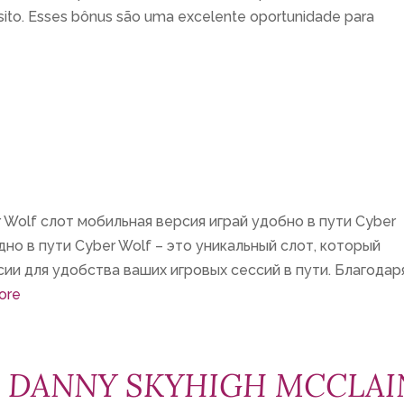
sito. Esses bônus são uma excelente oportunidade para
 Wolf слот мобильная версия играй удобно в пути Cyber
дно в пути Cyber Wolf – это уникальный слот, который
ии для удобства ваших игровых сессий в пути. Благодар
ore
AT DANNY SKYHIGH MCCLAI