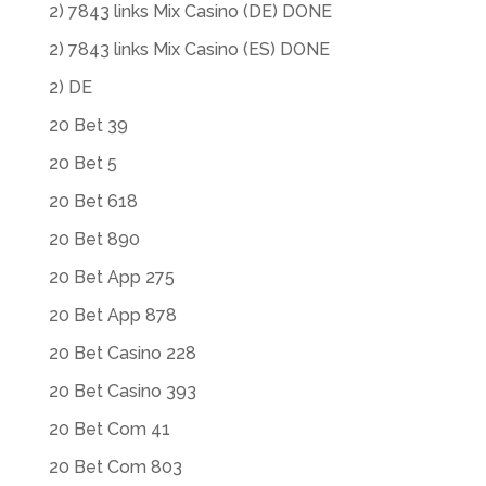
2) 7843 links Mix Casino (DE) DONE
2) 7843 links Mix Casino (ES) DONE
2) DE
20 Bet 39
20 Bet 5
20 Bet 618
20 Bet 890
20 Bet App 275
20 Bet App 878
20 Bet Casino 228
20 Bet Casino 393
20 Bet Com 41
20 Bet Com 803