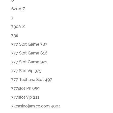
6
620A Z
7
730A Z
738
777 Slot Game 787
777 Slot Game 816
777 Slot Game 921
777 Slot Vip 375
777 Tadhana Slot 497
777slot Ph 659
777slot Vip 211
7kcasinojam.co.com 4004