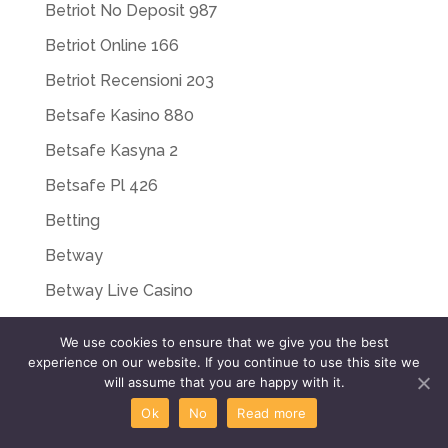
Betriot No Deposit 987
Betriot Online 166
Betriot Recensioni 203
Betsafe Kasino 880
Betsafe Kasyna 2
Betsafe Pl 426
Betting
Betway
Betway Live Casino
betwinner21071
We use cookies to ensure that we give you the best
betwinner22072
experience on our website. If you continue to use this site we
will assume that you are happy with it.
betwinner24073
Ok
No
Read more
bezflash.rufreespiny-za-registraciu 10