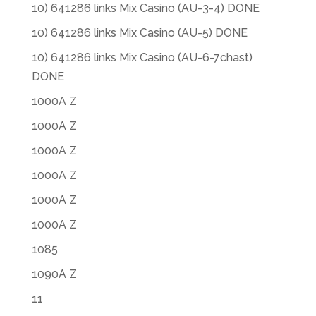
10) 641286 links Mix Casino (AU-3-4) DONE
10) 641286 links Mix Casino (AU-5) DONE
10) 641286 links Mix Casino (AU-6-7chast)
DONE
1000A Z
1000A Z
1000A Z
1000A Z
1000A Z
1000A Z
1085
1090A Z
11