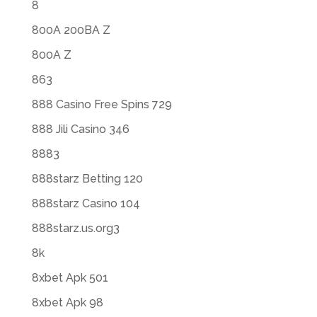
8
800A 200BA Z
800A Z
863
888 Casino Free Spins 729
888 Jili Casino 346
8883
888starz Betting 120
888starz Casino 104
888starz.us.org3
8k
8xbet Apk 501
8xbet Apk 98