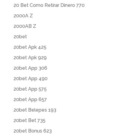
20 Bet Como Retirar Dinero 770
2000A Z
2000AB Z
20bet
20bet Apk 425
20bet Apk 929
20bet App 306
20bet App 490
20bet App 575
20bet App 657
20bet Belepes 193
20bet Bet 735
20bet Bonus 623