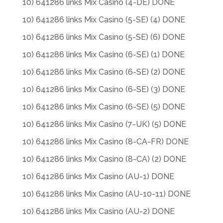
10) 641286 links Mix Casino (4-DE) DONE
10) 641286 links Mix Casino (5-SE) (4) DONE
10) 641286 links Mix Casino (5-SE) (6) DONE
10) 641286 links Mix Casino (6-SE) (1) DONE
10) 641286 links Mix Casino (6-SE) (2) DONE
10) 641286 links Mix Casino (6-SE) (3) DONE
10) 641286 links Mix Casino (6-SE) (5) DONE
10) 641286 links Mix Casino (7-UK) (5) DONE
10) 641286 links Mix Casino (8-CA-FR) DONE
10) 641286 links Mix Casino (8-CA) (2) DONE
10) 641286 links Mix Casino (AU-1) DONE
10) 641286 links Mix Casino (AU-10-11) DONE
10) 641286 links Mix Casino (AU-2) DONE