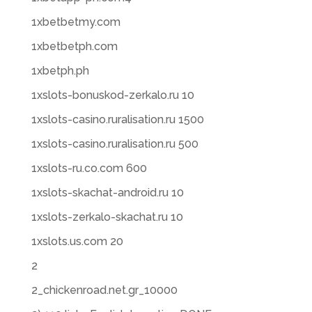
1xbetbetmy.com
1xbetbetph.com
1xbetph.ph
1xslots-bonuskod-zerkalo.ru 10
1xslots-casino.ruralisation.ru 1500
1xslots-casino.ruralisation.ru 500
1xslots-ru.co.com 600
1xslots-skachat-android.ru 10
1xslots-zerkalo-skachat.ru 10
1xslots.us.com 20
2
2_chickenroad.net.gr_10000