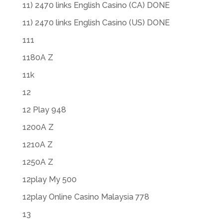
11) 2470 links English Casino (CA) DONE
11) 2470 links English Casino (US) DONE
111
1180A Z
11k
12
12 Play 948
1200A Z
1210A Z
1250A Z
12play My 500
12play Online Casino Malaysia 778
13