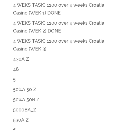
4 WEKS TASK) 1100 over 4 weeks Croatia
Casino (WEK 1) DONE
4 WEKS TASK) 1100 over 4 weeks Croatia
Casino (WEK 2) DONE
4 WEKS TASK) 1100 over 4 weeks Croatia
Casino (WEK 3)
430A Z
48
5
50%A 50 Z
50%A 50B Z
5000BA_Z
530A Z