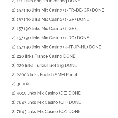
2) 110 links English Investing DONE
2) 157190 links Mix Casino (1-FR-DE-GR) DONE
2) 157190 links Mix Casino (1-GR) DONE
2) 157190 links Mix Casino (1-GR)1
2) 157190 links Mix Casino (1-RO) DONE
2) 157190 links Mix Casino (4-IT-JP-NL) DONE
2) 220 links France Casino DONE
2) 220 links Turkish Betting DONE
2) 22000 links English SMM Panel
2) 3000k
2) 4010 links Mix Casino (DE) DONE
2) 7843 links Mix Casino (CH) DONE
2) 7843 links Mix Casino (CZ) DONE