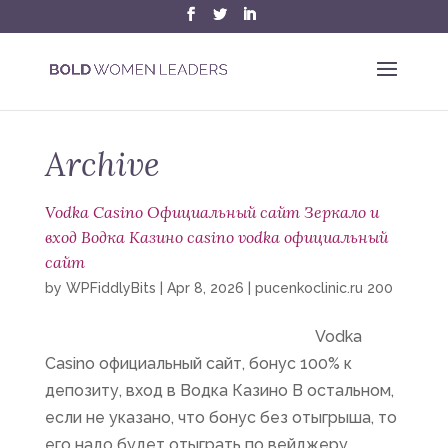
Archive
Vodka Casino Официальный сайт Зеркало и
вход Водка Казино casino vodka официальный
сайт
by
WPFiddlyBits
|
Apr 8, 2026
|
pucenkoclinic.ru 200
Vodka
Casino официальный сайт, бонус 100% к
депозиту, вход в Водка Казино В остальном,
если не указано, что бонус без отыгрыша, то
его надо будет отыграть по вейджеру.