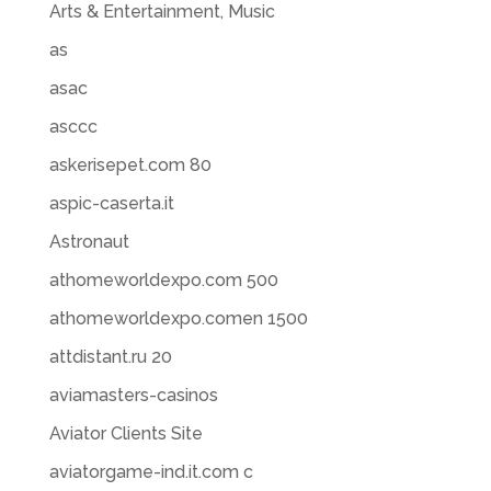
Arts & Entertainment, Music
as
asac
asccc
askerisepet.com 80
aspic-caserta.it
Astronaut
athomeworldexpo.com 500
athomeworldexpo.comen 1500
attdistant.ru 20
aviamasters-casinos
Aviator Clients Site
aviatorgame-ind.it.com c