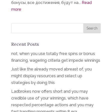
бонусы, все достижения, будут на...
Read
more
Recent Posts
not, when you use totally free spins or bonus
financing, wagering criteria get impede winnings
Just like the already moved abreast of, you
might display resources and select up
strategies by doing this
Ladbrokes now offers short and you may
credible use of your winnings, which have
respected percentage actions and you may
fast handling moments within 8 era