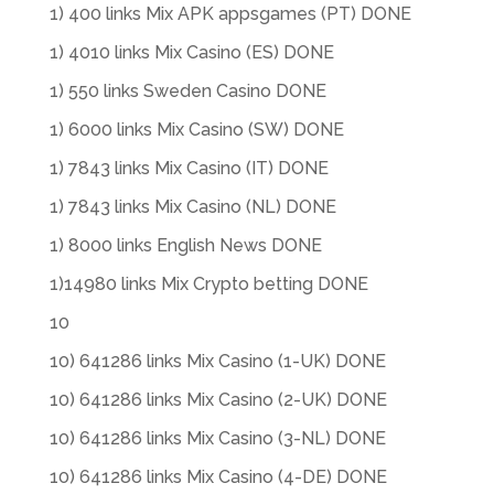
1) 400 links Mix APK appsgames (PT) DONE
1) 4010 links Mix Casino (ES) DONE
1) 550 links Sweden Casino DONE
1) 6000 links Mix Casino (SW) DONE
1) 7843 links Mix Casino (IT) DONE
1) 7843 links Mix Casino (NL) DONE
1) 8000 links English News DONE
1)14980 links Mix Crypto betting DONE
10
10) 641286 links Mix Casino (1-UK) DONE
10) 641286 links Mix Casino (2-UK) DONE
10) 641286 links Mix Casino (3-NL) DONE
10) 641286 links Mix Casino (4-DE) DONE