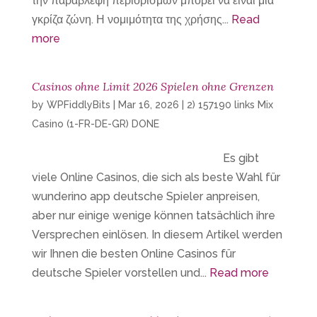
την παράβλεψη περιορισμών μπορεί να είναι μια
γκρίζα ζώνη. Η νομιμότητα της χρήσης...
Read
more
Casinos ohne Limit 2026 Spielen ohne Grenzen
by
WPFiddlyBits
|
Mar 16, 2026
|
2) 157190 links Mix
Casino (1-FR-DE-GR) DONE
Es gibt
viele Online Casinos, die sich als beste Wahl für
wunderino app deutsche Spieler anpreisen,
aber nur einige wenige können tatsächlich ihre
Versprechen einlösen. In diesem Artikel werden
wir Ihnen die besten Online Casinos für
deutsche Spieler vorstellen und...
Read more