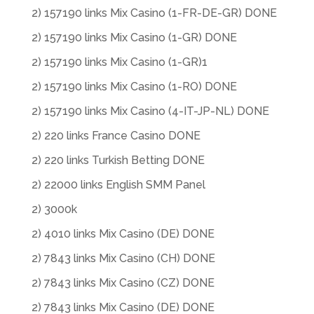
2) 157190 links Mix Casino (1-FR-DE-GR) DONE
2) 157190 links Mix Casino (1-GR) DONE
2) 157190 links Mix Casino (1-GR)1
2) 157190 links Mix Casino (1-RO) DONE
2) 157190 links Mix Casino (4-IT-JP-NL) DONE
2) 220 links France Casino DONE
2) 220 links Turkish Betting DONE
2) 22000 links English SMM Panel
2) 3000k
2) 4010 links Mix Casino (DE) DONE
2) 7843 links Mix Casino (CH) DONE
2) 7843 links Mix Casino (CZ) DONE
2) 7843 links Mix Casino (DE) DONE