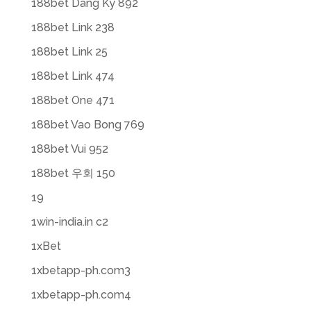
188bet Dang Ky 892
188bet Link 238
188bet Link 25
188bet Link 474
188bet One 471
188bet Vao Bong 769
188bet Vui 952
188bet 우회 150
19
1win-india.in c2
1xBet
1xbetapp-ph.com3
1xbetapp-ph.com4