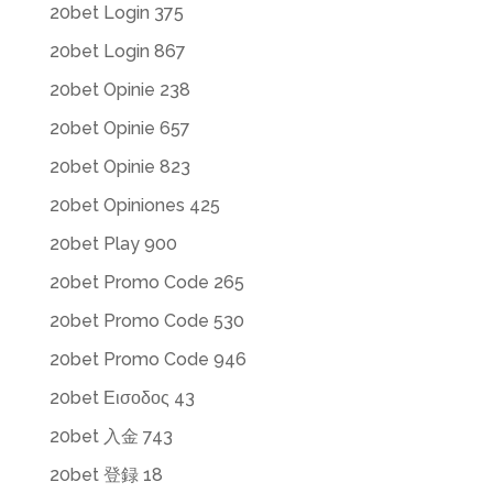
20bet Login 375
20bet Login 867
20bet Opinie 238
20bet Opinie 657
20bet Opinie 823
20bet Opiniones 425
20bet Play 900
20bet Promo Code 265
20bet Promo Code 530
20bet Promo Code 946
20bet Εισοδος 43
20bet 入金 743
20bet 登録 18