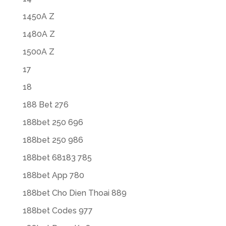
1450A Z
1480A Z
1500A Z
17
18
188 Bet 276
188bet 250 696
188bet 250 986
188bet 68183 785
188bet App 780
188bet Cho Dien Thoai 889
188bet Codes 977