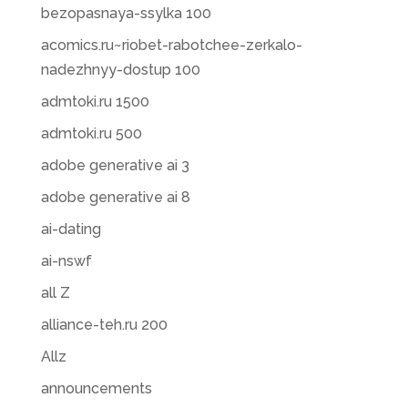
bezopasnaya-ssylka 100
acomics.ru~riobet-rabotchee-zerkalo-
nadezhnyy-dostup 100
admtoki.ru 1500
admtoki.ru 500
adobe generative ai 3
adobe generative ai 8
ai-dating
ai-nswf
all Z
alliance-teh.ru 200
Allz
announcements