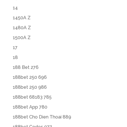
14
1450A Z
1480A Z
1500A Z
17
18
188 Bet 276
188bet 250 696
188bet 250 986
188bet 68183 785
188bet App 780
188bet Cho Dien Thoai 889
188bet Codes 977