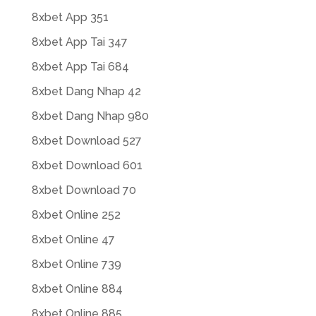
8xbet App 351
8xbet App Tai 347
8xbet App Tai 684
8xbet Dang Nhap 42
8xbet Dang Nhap 980
8xbet Download 527
8xbet Download 601
8xbet Download 70
8xbet Online 252
8xbet Online 47
8xbet Online 739
8xbet Online 884
8xbet Online 885