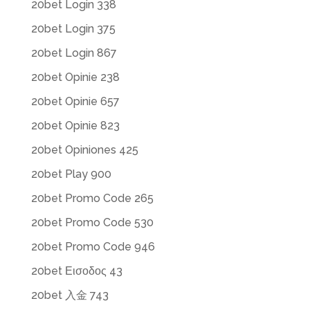
20bet Login 338
20bet Login 375
20bet Login 867
20bet Opinie 238
20bet Opinie 657
20bet Opinie 823
20bet Opiniones 425
20bet Play 900
20bet Promo Code 265
20bet Promo Code 530
20bet Promo Code 946
20bet Εισοδος 43
20bet 入金 743