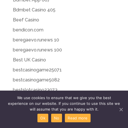
Bdmbet Casino 405
Beef Casino
bendicon.com
beregaevo.runews 10
beregaevo.runews 100
Best UK Casino
bestcasinogame25071
bestcasinogame5082
bestslotcasino23073
We use cookies to ensure that we give you the best
bestslotcasino26076
experience on our website. If you continue to use this site we
will assume that you are happy with it.
bestslotcasino27076
Ok
No
Read more
bestslotcasino28077