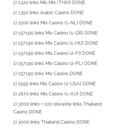
1) 1320 links Mix Mix (THAI) DONE
1) 1350 links Arabic Casino DONE
1) 1500 links Mix Casino (1-NL) DONE
1) 157190 links Mix Casino (1-GR) DONE
1) 157190 links Mix Casino (1-HU) DONE
1) 157190 links Mix Casino (2-FI) DONE
1) 157190 links Mix Casino (2-PL) DONE
1) 157190 links Mix Casino DONE
1) 1595 links Mix Casino (2-USA) DONE
1) 1670 links Mix Casino (1-AU) DONE
1) 3000 links + 100 sitewide links Thailand
Casino DONE
1) 3000 links Thailand Casino DONE