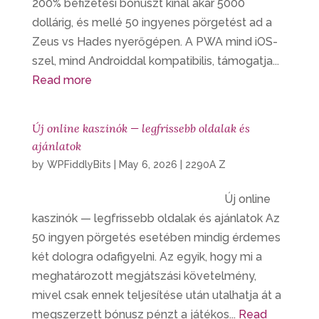
200% befizetési bónuszt kínál akár 5000
dollárig, és mellé 50 ingyenes pörgetést ad a
Zeus vs Hades nyerőgépen. A PWA mind iOS-
szel, mind Androiddal kompatibilis, támogatja...
Read more
Új online kaszinók — legfrissebb oldalak és
ajánlatok
by
WPFiddlyBits
|
May 6, 2026
|
2290A Z
Új online
kaszinók — legfrissebb oldalak és ajánlatok Az
50 ingyen pörgetés esetében mindig érdemes
két dologra odafigyelni. Az egyik, hogy mi a
meghatározott megjátszási követelmény,
mivel csak ennek teljesítése után utalhatja át a
megszerzett bónusz pénzt a játékos...
Read