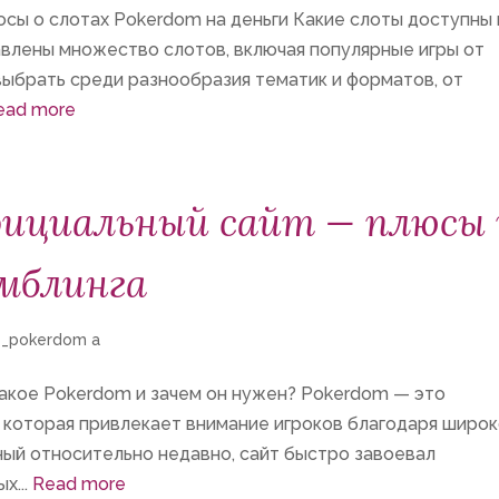
сы о слотах Pokerdom на деньги Какие слоты доступны 
влены множество слотов, включая популярные игры от
выбрать среди разнообразия тематик и форматов, от
ead more
фициальный сайт — плюсы 
мблинга
te_pokerdom a
акое Pokerdom и зачем он нужен? Pokerdom — это
, которая привлекает внимание игроков благодаря широ
ный относительно недавно, сайт быстро завоевал
х...
Read more