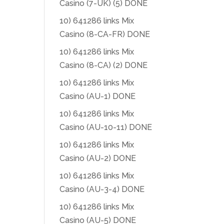
Casino (7-UK) (5) DONE
10) 641286 links Mix
Casino (8-CA-FR) DONE
10) 641286 links Mix
Casino (8-CA) (2) DONE
10) 641286 links Mix
Casino (AU-1) DONE
10) 641286 links Mix
Casino (AU-10-11) DONE
10) 641286 links Mix
Casino (AU-2) DONE
10) 641286 links Mix
Casino (AU-3-4) DONE
10) 641286 links Mix
Casino (AU-5) DONE