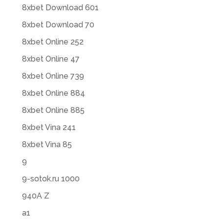
8xbet Download 601
8xbet Download 70
8xbet Online 252
8xbet Online 47
8xbet Online 739
8xbet Online 884
8xbet Online 885
8xbet Vina 241
8xbet Vina 85
9
9-sotok.ru 1000
940A Z
a1