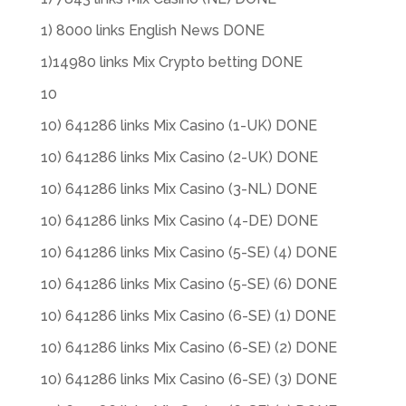
1) 8000 links English News DONE
1)14980 links Mix Crypto betting DONE
10
10) 641286 links Mix Casino (1-UK) DONE
10) 641286 links Mix Casino (2-UK) DONE
10) 641286 links Mix Casino (3-NL) DONE
10) 641286 links Mix Casino (4-DE) DONE
10) 641286 links Mix Casino (5-SE) (4) DONE
10) 641286 links Mix Casino (5-SE) (6) DONE
10) 641286 links Mix Casino (6-SE) (1) DONE
10) 641286 links Mix Casino (6-SE) (2) DONE
10) 641286 links Mix Casino (6-SE) (3) DONE