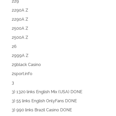
229
2290A Z
2290A Z
2500A Z
2500A Z
26
2999A Z
29black Casino
2sport.info
3
3) 1320 links English Mix (USA) DONE
3) 55 links English OnlyFans DONE
3) 990 links Brazil Casino DONE