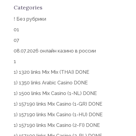
Categories
! Без рубрики
01
07
08.07.2026 онлайн казино в россии
1
1) 1320 links Mix Mix (THAI) DONE
1) 1350 links Arabic Casino DONE
1) 1500 links Mix Casino (1-NL) DONE
1) 157190 links Mix Casino (1-GR) DONE
1) 157190 links Mix Casino (1-HU) DONE
1) 157190 links Mix Casino (2-FI) DONE
1) 157190 links Mix Casino (2-PL) DONE