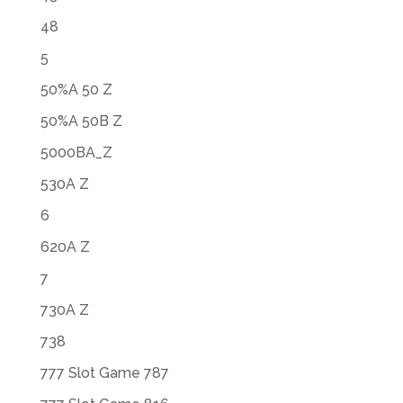
48
5
50%A 50 Z
50%A 50B Z
5000BA_Z
530A Z
6
620A Z
7
730A Z
738
777 Slot Game 787