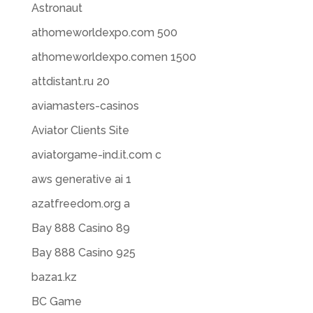
Astronaut
athomeworldexpo.com 500
athomeworldexpo.comen 1500
attdistant.ru 20
aviamasters-casinos
Aviator Clients Site
aviatorgame-ind.it.com c
aws generative ai 1
azatfreedom.org a
Bay 888 Casino 89
Bay 888 Casino 925
baza1.kz
BC Game