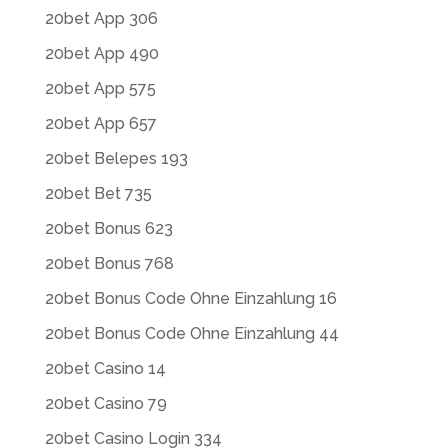
20bet App 306
20bet App 490
20bet App 575
20bet App 657
20bet Belepes 193
20bet Bet 735
20bet Bonus 623
20bet Bonus 768
20bet Bonus Code Ohne Einzahlung 16
20bet Bonus Code Ohne Einzahlung 44
20bet Casino 14
20bet Casino 79
20bet Casino Login 334