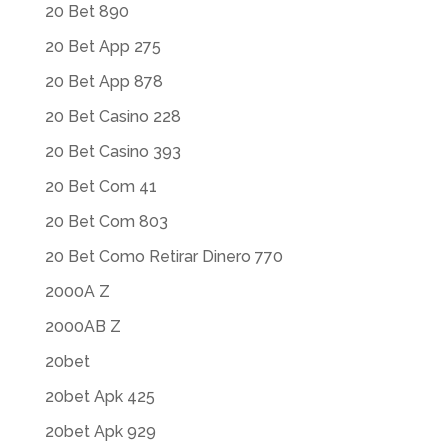
20 Bet 890
20 Bet App 275
20 Bet App 878
20 Bet Casino 228
20 Bet Casino 393
20 Bet Com 41
20 Bet Com 803
20 Bet Como Retirar Dinero 770
2000A Z
2000AB Z
20bet
20bet Apk 425
20bet Apk 929