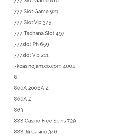
777 Slot Game 816
777 Slot Game 921
777 Slot Vip 375
777 Tadhana Slot 497
777slot Ph 659
777slot Vip 211
7kcasinojam.co.com 4004
8
800A 200BA Z
800A Z
863
888 Casino Free Spins 729
888 Jili Casino 346