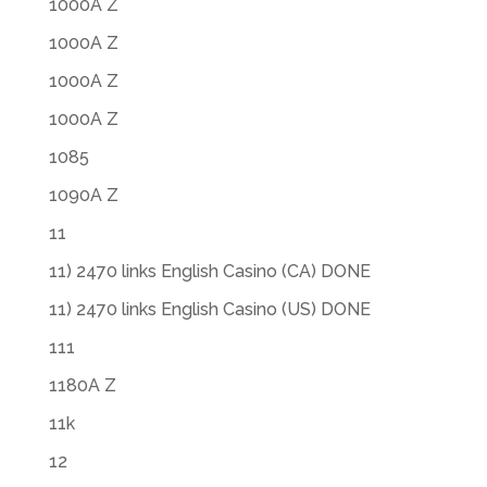
1000A Z
1000A Z
1000A Z
1000A Z
1085
1090A Z
11
11) 2470 links English Casino (CA) DONE
11) 2470 links English Casino (US) DONE
111
1180A Z
11k
12