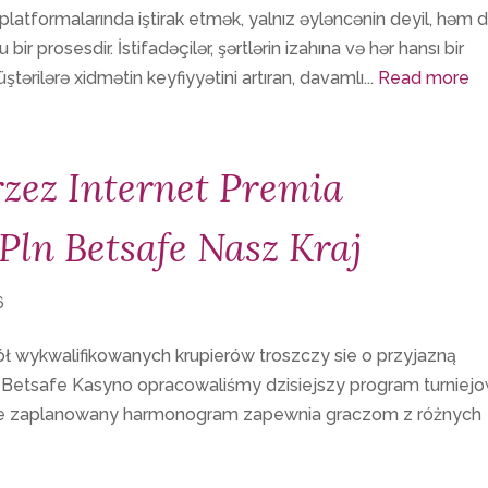
platformalarında iştirak etmək, yalnız əyləncənin deyil, həm 
r prosesdir. İstifadəçilər, şərtlərin izahına və hər hansı bir
tərilərə xidmətin keyfiyyətini artıran, davamlı...
Read more
rzez Internet Premia
Pln Betsafe Nasz Kraj
6
ł wykwalifikowanych krupierów troszczy sie o przyjazną
Betsafe Kasyno opracowaliśmy dzisiejszy program turniejo
adnie zaplanowany harmonogram zapewnia graczom z różnych