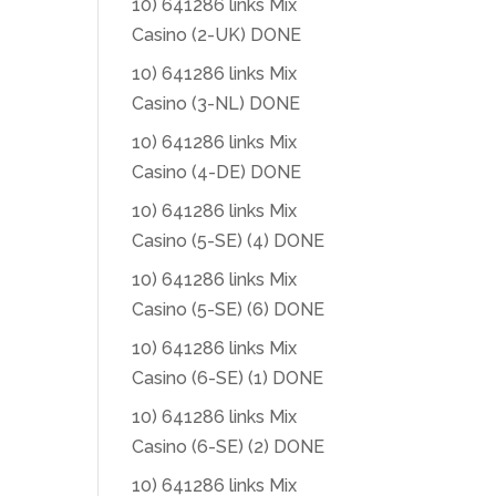
10) 641286 links Mix
Casino (2-UK) DONE
10) 641286 links Mix
Casino (3-NL) DONE
10) 641286 links Mix
Casino (4-DE) DONE
10) 641286 links Mix
Casino (5-SE) (4) DONE
10) 641286 links Mix
Casino (5-SE) (6) DONE
10) 641286 links Mix
Casino (6-SE) (1) DONE
10) 641286 links Mix
Casino (6-SE) (2) DONE
10) 641286 links Mix