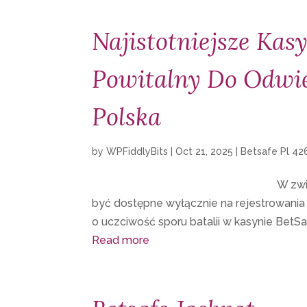
Najistotniejsze Ka
Powitalny Do Odwie
Polska
by
WPFiddlyBits
|
Oct 21, 2025
|
Betsafe Pl 42
W zwi
być dostępne wyłącznie na rejestrowania 
o uczciwość sporu batalii w kasynie BetSa
Read more