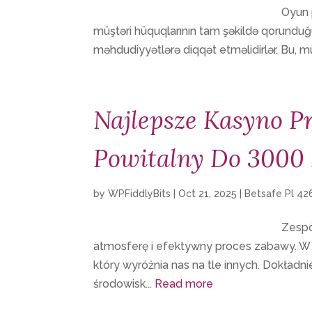
Oyun 
müştəri hüquqlarının tam şəkildə qorunduğu bi
məhdudiyyətlərə diqqət etməlidirlər. Bu, müş
Najlepsze Kasyno P
Powitalny Do 3000 
by
WPFiddlyBits
|
Oct 21, 2025
|
Betsafe Pl 42
Zespó
atmosferę i efektywny proces zabawy. W 
który wyróżnia nas na tle innych. Dokł
środowisk...
Read more