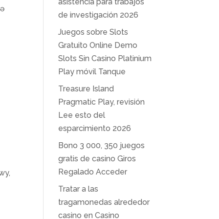
asistencia para trabajos
də
de investigación 2026
Juegos sobre Slots
Gratuito Online Demo
Slots Sin Casino Platinium
Play móvil Tanque
Treasure Island
Pragmatic Play, revisión
Lee esto del
esparcimiento 2026
Bono 3 000, 350 juegos
gratis de casino Giros
Regalado Acceder
wy,
Tratar a las
tragamonedas alrededor
casino en Casino