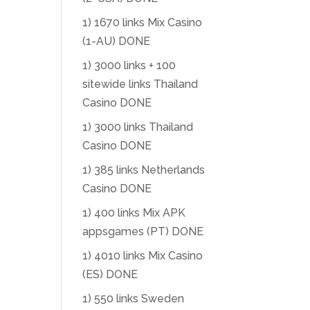
1) 1670 links Mix Casino
(1-AU) DONE
1) 3000 links + 100
sitewide links Thailand
Casino DONE
1) 3000 links Thailand
Casino DONE
1) 385 links Netherlands
Casino DONE
1) 400 links Mix APK
appsgames (PT) DONE
1) 4010 links Mix Casino
(ES) DONE
1) 550 links Sweden