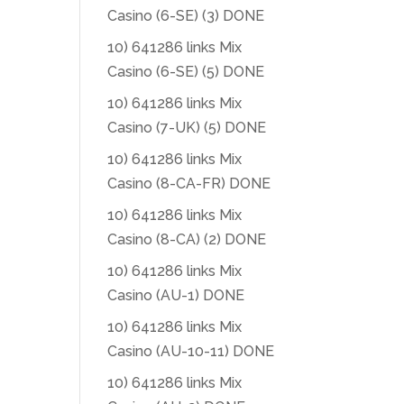
Casino (6-SE) (3) DONE
10) 641286 links Mix
Casino (6-SE) (5) DONE
10) 641286 links Mix
Casino (7-UK) (5) DONE
10) 641286 links Mix
Casino (8-CA-FR) DONE
10) 641286 links Mix
Casino (8-CA) (2) DONE
10) 641286 links Mix
Casino (AU-1) DONE
10) 641286 links Mix
Casino (AU-10-11) DONE
10) 641286 links Mix