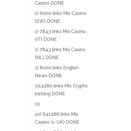
Casino DONE
1) 6000 links Mix Casino
(SW) DONE
1) 7843 links Mix Casino
(IT) DONE
1) 7843 links Mix Casino
(NL) DONE
1) 8000 links English
News DONE
1)14980 links Mix Crypto
betting DONE
10
10) 641286 links Mix
Casino (1-UK) DONE