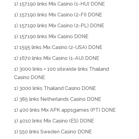
1) 157190 links Mix Casino (1-HU) DONE
1) 157190 links Mix Casino (2-FI) DONE
1) 157190 links Mix Casino (2-PL) DONE
1) 157190 links Mix Casino DONE
1) 1595 links Mix Casino (2-USA) DONE
1) 1670 links Mix Casino (1-AU) DONE
1) 3000 links + 100 sitewide links Thailand
Casino DONE
1) 3000 links Thailand Casino DONE
1) 385 links Netherlands Casino DONE
1) 400 links Mix APK appsgames (PT) DONE
1) 4010 links Mix Casino (ES) DONE
1) 550 links Sweden Casino DONE