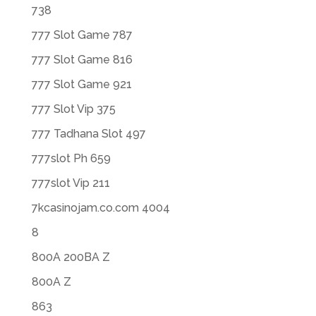
738
777 Slot Game 787
777 Slot Game 816
777 Slot Game 921
777 Slot Vip 375
777 Tadhana Slot 497
777slot Ph 659
777slot Vip 211
7kcasinojam.co.com 4004
8
800A 200BA Z
800A Z
863