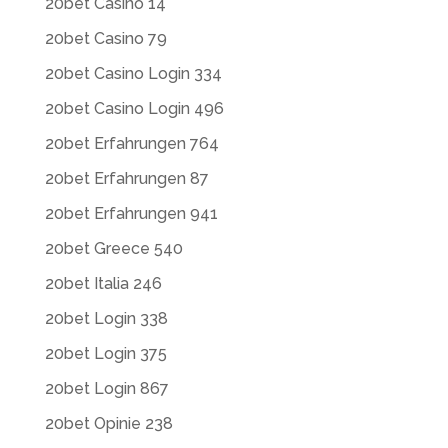
20bet Casino 14
20bet Casino 79
20bet Casino Login 334
20bet Casino Login 496
20bet Erfahrungen 764
20bet Erfahrungen 87
20bet Erfahrungen 941
20bet Greece 540
20bet Italia 246
20bet Login 338
20bet Login 375
20bet Login 867
20bet Opinie 238