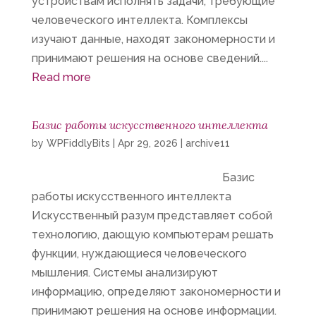
устройствам исполнять задачи, требующие
человеческого интеллекта. Комплексы
изучают данные, находят закономерности и
принимают решения на основе сведений....
Read more
Базис работы искусственного интеллекта
by
WPFiddlyBits
|
Apr 29, 2026
|
archive11
Базис
работы искусственного интеллекта
Искусственный разум представляет собой
технологию, дающую компьютерам решать
функции, нуждающиеся человеческого
мышления. Системы анализируют
информацию, определяют закономерности и
принимают решения на основе информации.