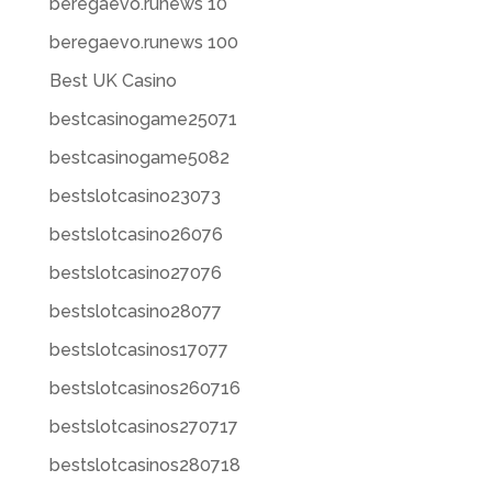
beregaevo.runews 10
beregaevo.runews 100
Best UK Casino
bestcasinogame25071
bestcasinogame5082
bestslotcasino23073
bestslotcasino26076
bestslotcasino27076
bestslotcasino28077
bestslotcasinos17077
bestslotcasinos260716
bestslotcasinos270717
bestslotcasinos280718