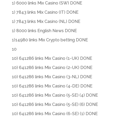
1) 6000 links Mix Casino (SW) DONE
1) 7843 links Mix Casino (IT) DONE
1) 7843 links Mix Casino (NL) DONE
1) 8000 links English News DONE
1)14980 links Mix Crypto betting DONE
10
10) 641286 links Mix Casino (1-UK) DONE
10) 641286 links Mix Casino (2-UK) DONE
10) 641286 links Mix Casino (3-NL) DONE
10) 641286 links Mix Casino (4-DE) DONE
10) 641286 links Mix Casino (5-SE) (4) DONE
10) 641286 links Mix Casino (5-SE) (6) DONE
10) 641286 links Mix Casino (6-SE) (1) DONE