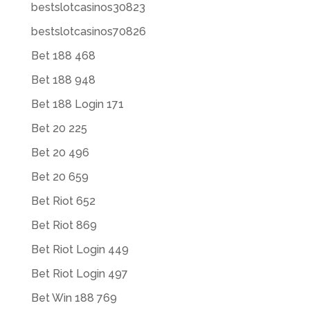
bestslotcasinos30823
bestslotcasinos70826
Bet 188 468
Bet 188 948
Bet 188 Login 171
Bet 20 225
Bet 20 496
Bet 20 659
Bet Riot 652
Bet Riot 869
Bet Riot Login 449
Bet Riot Login 497
Bet Win 188 769