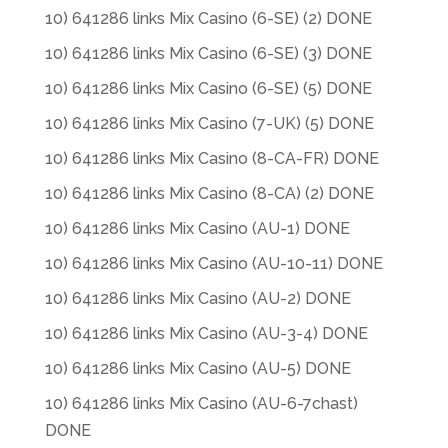
10) 641286 links Mix Casino (6-SE) (2) DONE
10) 641286 links Mix Casino (6-SE) (3) DONE
10) 641286 links Mix Casino (6-SE) (5) DONE
10) 641286 links Mix Casino (7-UK) (5) DONE
10) 641286 links Mix Casino (8-CA-FR) DONE
10) 641286 links Mix Casino (8-CA) (2) DONE
10) 641286 links Mix Casino (AU-1) DONE
10) 641286 links Mix Casino (AU-10-11) DONE
10) 641286 links Mix Casino (AU-2) DONE
10) 641286 links Mix Casino (AU-3-4) DONE
10) 641286 links Mix Casino (AU-5) DONE
10) 641286 links Mix Casino (AU-6-7chast)
DONE