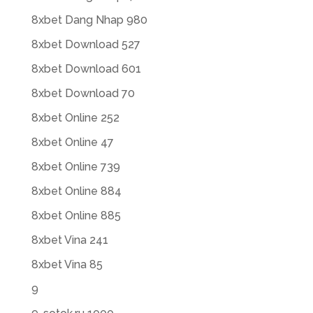
8xbet Dang Nhap 980
8xbet Download 527
8xbet Download 601
8xbet Download 70
8xbet Online 252
8xbet Online 47
8xbet Online 739
8xbet Online 884
8xbet Online 885
8xbet Vina 241
8xbet Vina 85
9