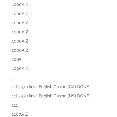
1000A Z
1000A Z
1000A Z
1000A Z
1000A Z
1000A Z
1085
1090A Z
11
11) 2470 links English Casino (CA) DONE
11) 2470 links English Casino (US) DONE
111
1180A Z