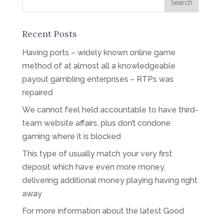
Recent Posts
Having ports – widely known online game
method of at almost all a knowledgeable
payout gambling enterprises – RTPs was
repaired
We cannot feel held accountable to have third-
team website affairs, plus don’t condone
gaming where it is blocked
This type of usually match your very first
deposit which have even more money,
delivering additional money playing having right
away
For more information about the latest Good