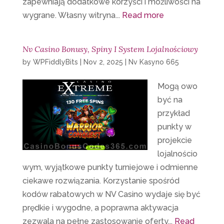
zapewniają dodatkowe korzyści i możliwości na
wygrane. Własny witryna...
Read more
Nv Casino Bonusy, Spiny I System Lojalnościowy
by
WPFiddlyBits
|
Nov 2, 2025
|
Nv Kasyno 665
Mogą owo
być na
przykład
punkty w
projekcie
lojalnościo
wym, wyjątkowe punkty turniejowe i odmienne
ciekawe rozwiązania. Korzystanie spośród
kodów rabatowych w NV Casino wydaje się być
prędkie i wygodne, a poprawna aktywacja
zezwala na pełne zastosowanie oferty...
Read