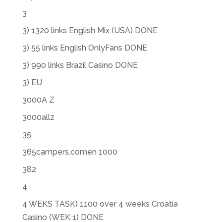
3
3) 1320 links English Mix (USA) DONE
3) 55 links English OnlyFans DONE
3) 990 links Brazil Casino DONE
3) EU
3000A Z
3000allz
35
365campers.comen 1000
382
4
4 WEKS TASK) 1100 over 4 weeks Croatia
Casino (WEK 1) DONE