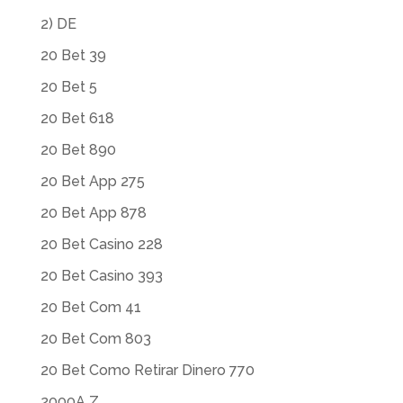
2) DE
20 Bet 39
20 Bet 5
20 Bet 618
20 Bet 890
20 Bet App 275
20 Bet App 878
20 Bet Casino 228
20 Bet Casino 393
20 Bet Com 41
20 Bet Com 803
20 Bet Como Retirar Dinero 770
2000A Z