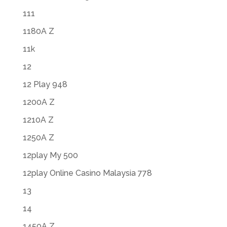
111
1180A Z
11k
12
12 Play 948
1200A Z
1210A Z
1250A Z
12play My 500
12play Online Casino Malaysia 778
13
14
1450A Z