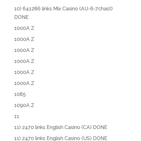
10) 641286 links Mix Casino (AU-6-7chast)
DONE
1000A Z
1000A Z
1000A Z
1000A Z
1000A Z
1000A Z
1085
1090A Z
11
11) 2470 links English Casino (CA) DONE
11) 2470 links English Casino (US) DONE