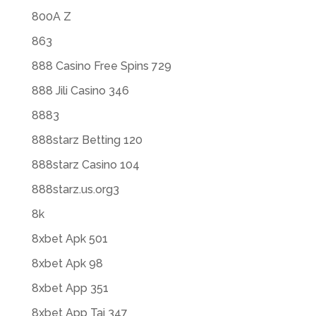
800A Z
863
888 Casino Free Spins 729
888 Jili Casino 346
8883
888starz Betting 120
888starz Casino 104
888starz.us.org3
8k
8xbet Apk 501
8xbet Apk 98
8xbet App 351
8xbet App Tai 347