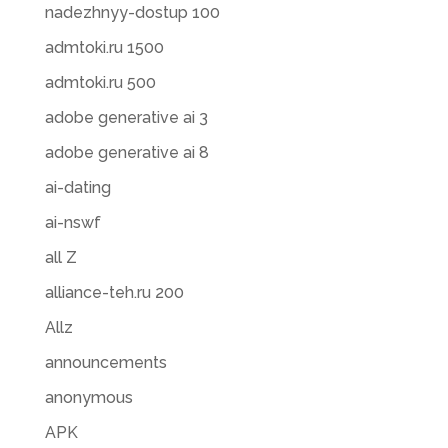
nadezhnyy-dostup 100
admtoki.ru 1500
admtoki.ru 500
adobe generative ai 3
adobe generative ai 8
ai-dating
ai-nswf
all Z
alliance-teh.ru 200
Allz
announcements
anonymous
APK