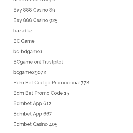
Bay 888 Casino 89
Bay 888 Casino 925
baza1.kz
BC Game
bc-bdgame1
BCgame onl Trustpilot
bcgame29072
Bdm Bet Codigo Promocional 778
Bdm Bet Promo Code 15
Bdmbet App 612
Bdmbet App 667
Bdmbet Casino 405