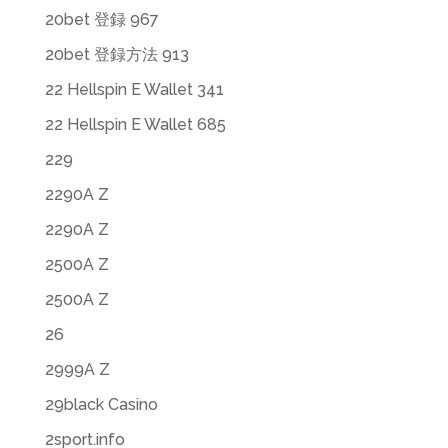
20bet 登録 967
20bet 登録方法 913
22 Hellspin E Wallet 341
22 Hellspin E Wallet 685
229
2290A Z
2290A Z
2500A Z
2500A Z
26
2999A Z
29black Casino
2sport.info