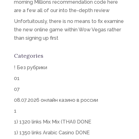
morning Millions recommendation code here
are a few all of our into the-depth review
Unfortuitously, there is no means to fix examine
the new online game within Wow Vegas rather
than signing up first
Categories
! Без рубрики
01
07
08.07.2026 онлайн казино в россии
1
1) 1320 links Mix Mix (THAI) DONE
1) 1350 links Arabic Casino DONE