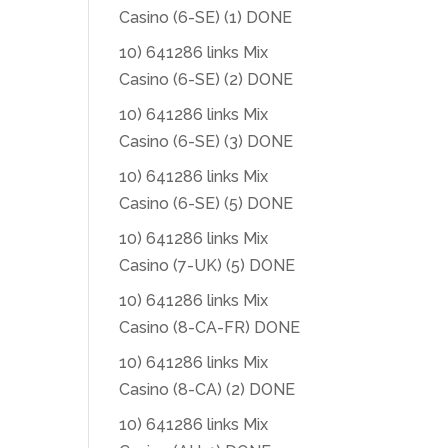
Casino (6-SE) (1) DONE
10) 641286 links Mix
Casino (6-SE) (2) DONE
10) 641286 links Mix
Casino (6-SE) (3) DONE
10) 641286 links Mix
Casino (6-SE) (5) DONE
10) 641286 links Mix
Casino (7-UK) (5) DONE
10) 641286 links Mix
Casino (8-CA-FR) DONE
10) 641286 links Mix
Casino (8-CA) (2) DONE
10) 641286 links Mix