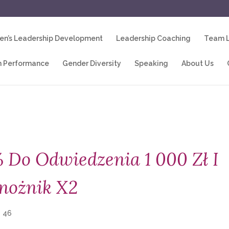
n’s Leadership Development
Leadership Coaching
Team L
 Performance
Gender Diversity
Speaking
About Us
 Do Odwiedzenia 1 000 Zł I
Mnożnik X2
y 46