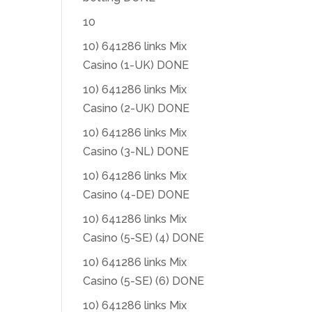
10
10) 641286 links Mix
Casino (1-UK) DONE
10) 641286 links Mix
Casino (2-UK) DONE
10) 641286 links Mix
Casino (3-NL) DONE
10) 641286 links Mix
Casino (4-DE) DONE
10) 641286 links Mix
Casino (5-SE) (4) DONE
10) 641286 links Mix
Casino (5-SE) (6) DONE
10) 641286 links Mix