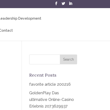
eadership Development
Contact
Recent Posts
favorite article 200216
GoldenPlay Das
ultimative Online-Casino
Erlebnis 2073629937