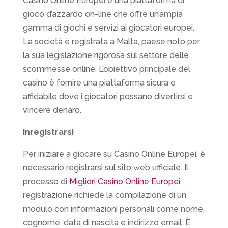
Casino Online Europei è una piattaforma di
gioco d’azzardo on-line che offre un’ampia
gamma di giochi e servizi ai giocatori europei.
La società è registrata a Malta, paese noto per
la sua legislazione rigorosa sul settore delle
scommesse online. L’obiettivo principale del
casino è fornire una piattaforma sicura e
affidabile dove i giocatori possano divertirsi e
vincere denaro.
Inregistrarsi
Per iniziare a giocare su Casino Online Europei, è
necessario registrarsi sul sito web ufficiale. Il
processo di
Migliori Casino Online Europei
registrazione richiede la compilazione di un
modulo con informazioni personali come nome,
cognome, data di nascita e indirizzo email. È