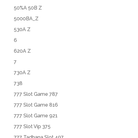
50%A 50B Z
5000BA_Z
530A Z
6
620A Z
7
730A Z
738
777 Slot Game 787
777 Slot Game 816
777 Slot Game 921
777 Slot Vip 375
777 Tadhana Slot 497