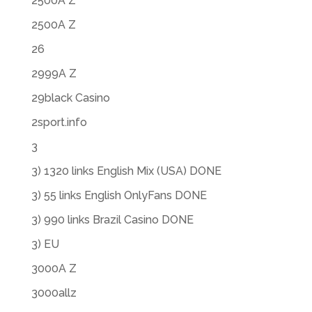
2500A Z
2500A Z
26
2999A Z
29black Casino
2sport.info
3
3) 1320 links English Mix (USA) DONE
3) 55 links English OnlyFans DONE
3) 990 links Brazil Casino DONE
3) EU
3000A Z
3000allz