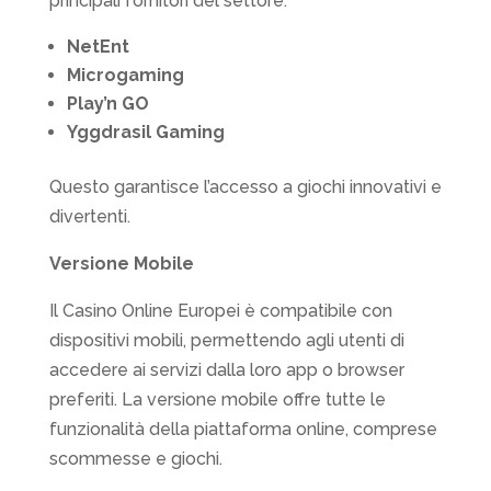
principali fornitori del settore:
NetEnt
Microgaming
Play’n GO
Yggdrasil Gaming
Questo garantisce l’accesso a giochi innovativi e
divertenti.
Versione Mobile
Il Casino Online Europei è compatibile con
dispositivi mobili, permettendo agli utenti di
accedere ai servizi dalla loro app o browser
preferiti. La versione mobile offre tutte le
funzionalità della piattaforma online, comprese
scommesse e giochi.