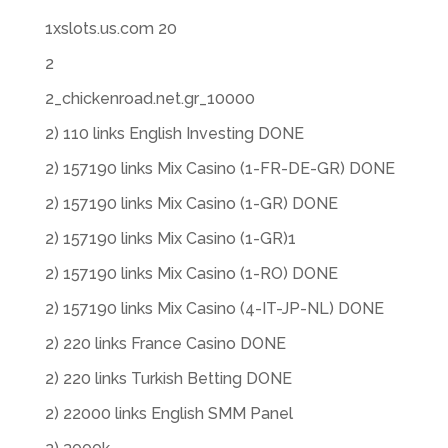
1xslots.us.com 20
2
2_chickenroad.net.gr_10000
2) 110 links English Investing DONE
2) 157190 links Mix Casino (1-FR-DE-GR) DONE
2) 157190 links Mix Casino (1-GR) DONE
2) 157190 links Mix Casino (1-GR)1
2) 157190 links Mix Casino (1-RO) DONE
2) 157190 links Mix Casino (4-IT-JP-NL) DONE
2) 220 links France Casino DONE
2) 220 links Turkish Betting DONE
2) 22000 links English SMM Panel