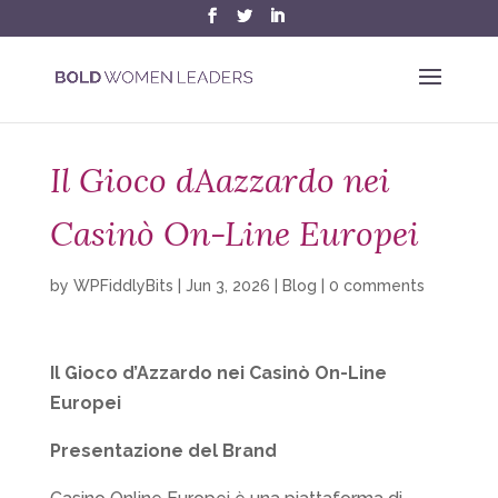
Il Gioco dAazzardo nei
Casinò On-Line Europei
by
WPFiddlyBits
|
Jun 3, 2026
|
Blog
|
0 comments
Il Gioco d’Azzardo nei Casinò On-Line
Europei
Presentazione del Brand