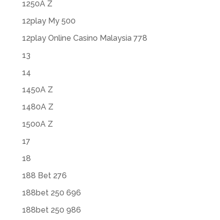
1250A Z
12play My 500
12play Online Casino Malaysia 778
13
14
1450A Z
1480A Z
1500A Z
17
18
188 Bet 276
188bet 250 696
188bet 250 986