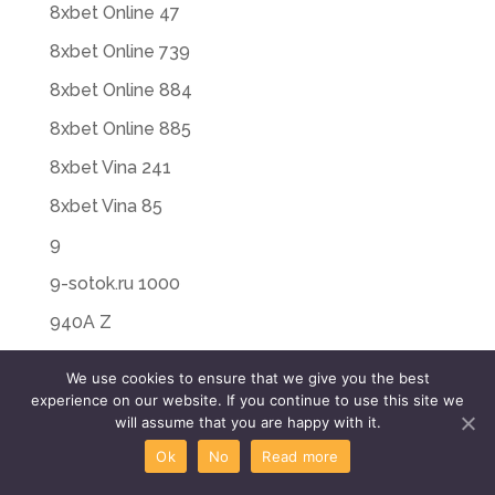
8xbet Online 47
8xbet Online 739
8xbet Online 884
8xbet Online 885
8xbet Vina 241
8xbet Vina 85
9
9-sotok.ru 1000
940A Z
a1
We use cookies to ensure that we give you the best
a16z generative ai
experience on our website. If you continue to use this site we
will assume that you are happy with it.
ac
Ok
No
Read more
acomics.ru~bonusy-riobet-privetstvennyy-