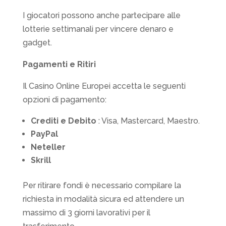
I giocatori possono anche partecipare alle
lotterie settimanali per vincere denaro e
gadget.
Pagamenti e Ritiri
Il Casino Online Europei accetta le seguenti
opzioni di pagamento:
Crediti e Debito
: Visa, Mastercard, Maestro.
PayPal
Neteller
Skrill
Per ritirare fondi è necessario compilare la
richiesta in modalità sicura ed attendere un
massimo di 3 giorni lavorativi per il