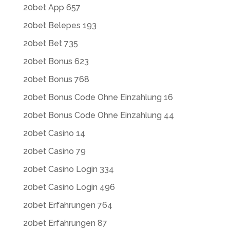
20bet App 657
20bet Belepes 193
20bet Bet 735
20bet Bonus 623
20bet Bonus 768
20bet Bonus Code Ohne Einzahlung 16
20bet Bonus Code Ohne Einzahlung 44
20bet Casino 14
20bet Casino 79
20bet Casino Login 334
20bet Casino Login 496
20bet Erfahrungen 764
20bet Erfahrungen 87