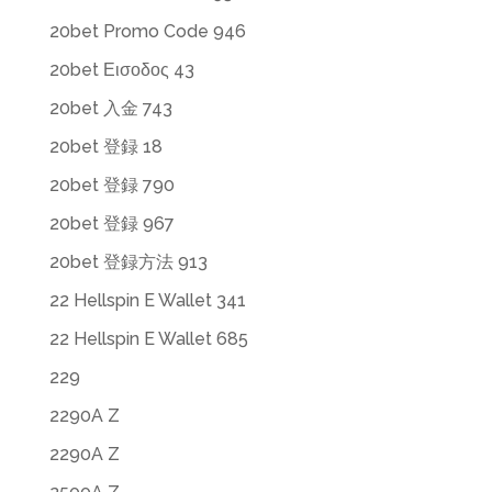
20bet Promo Code 946
20bet Εισοδος 43
20bet 入金 743
20bet 登録 18
20bet 登録 790
20bet 登録 967
20bet 登録方法 913
22 Hellspin E Wallet 341
22 Hellspin E Wallet 685
229
2290A Z
2290A Z