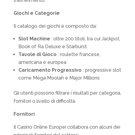
trasferimento.
Giochi e Categorie
Il catalogo dei giochi è composto da:
Slot Machine
: oltre 200 titoli, tra cui Jackpot,
Book of Ra Deluxe e Starburst.
Tavole di Gioco
: roulette francese,
americana e europea
Caricamento Progressivo
: progressive slot
come Mega Moolah e Major Millions
Gli utenti possono filtrare i risultati per categoria,
fornitori o livello di difficoltà.
Fornitori
Il Casino Online Europei collabora con alcuni dei