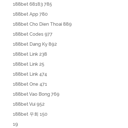
188bet 68183 785
188bet App 780
188bet Cho Dien Thoai 889
188bet Codes 977
188bet Dang Ky 892
188bet Link 238
188bet Link 25
188bet Link 474
188bet One 471
188bet Vao Bong 769
188bet Vui 952
188bet 우회 150
19