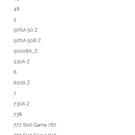
48
5
50%A 50 Z
50%A 50B Z
5000BA_Z
530A Z
6
620A Z
7
730A Z
738
777 Slot Game 787