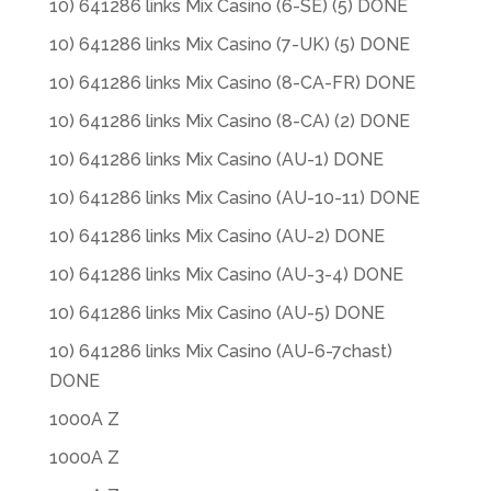
10) 641286 links Mix Casino (6-SE) (5) DONE
10) 641286 links Mix Casino (7-UK) (5) DONE
10) 641286 links Mix Casino (8-CA-FR) DONE
10) 641286 links Mix Casino (8-CA) (2) DONE
10) 641286 links Mix Casino (AU-1) DONE
10) 641286 links Mix Casino (AU-10-11) DONE
10) 641286 links Mix Casino (AU-2) DONE
10) 641286 links Mix Casino (AU-3-4) DONE
10) 641286 links Mix Casino (AU-5) DONE
10) 641286 links Mix Casino (AU-6-7chast)
DONE
1000A Z
1000A Z