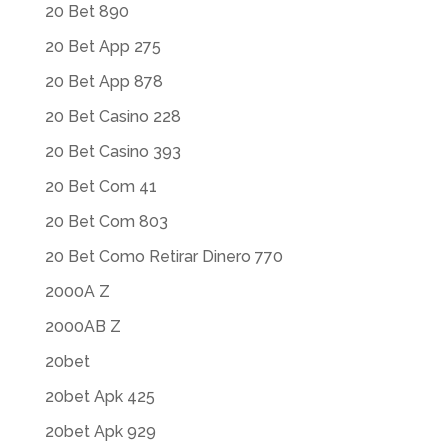
20 Bet 890
20 Bet App 275
20 Bet App 878
20 Bet Casino 228
20 Bet Casino 393
20 Bet Com 41
20 Bet Com 803
20 Bet Como Retirar Dinero 770
2000A Z
2000AB Z
20bet
20bet Apk 425
20bet Apk 929