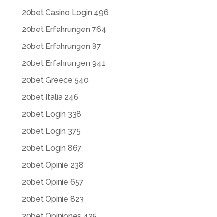
20bet Casino Login 496
20bet Erfahrungen 764
20bet Erfahrungen 87
20bet Erfahrungen 941
20bet Greece 540
20bet Italia 246
20bet Login 338
20bet Login 375
20bet Login 867
20bet Opinie 238
20bet Opinie 657
20bet Opinie 823
20bet Opiniones 425