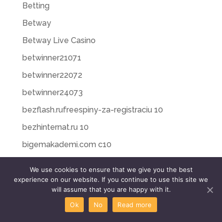
Betting
Betway
Betway Live Casino
betwinner21071
betwinner22072
betwinner24073
bezflash.rufreespiny-za-registraciu 10
bezhinternat.ru 10
bigemakademi.com c10
bigemakademi.com c9
We use cookies to ensure that we give you the best
Billybets
experience on our website. If you continue to use this site we
will assume that you are happy with it.
bio.sitePokerdom_Official 1000
Ok
No
Read more
Bizzo Casino