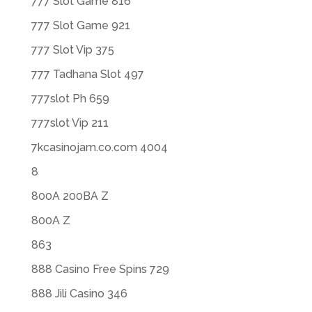
777 Slot Game 816
777 Slot Game 921
777 Slot Vip 375
777 Tadhana Slot 497
777slot Ph 659
777slot Vip 211
7kcasinojam.co.com 4004
8
800A 200BA Z
800A Z
863
888 Casino Free Spins 729
888 Jili Casino 346