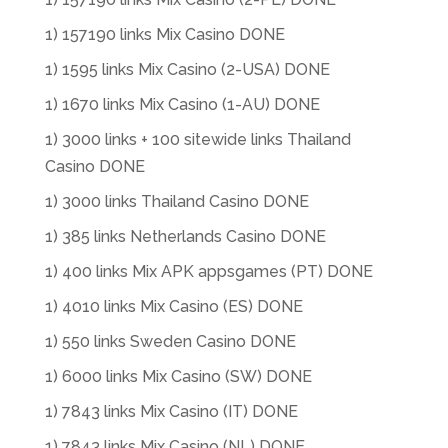
1) 157190 links Mix Casino DONE
1) 1595 links Mix Casino (2-USA) DONE
1) 1670 links Mix Casino (1-AU) DONE
1) 3000 links + 100 sitewide links Thailand
Casino DONE
1) 3000 links Thailand Casino DONE
1) 385 links Netherlands Casino DONE
1) 400 links Mix APK appsgames (PT) DONE
1) 4010 links Mix Casino (ES) DONE
1) 550 links Sweden Casino DONE
1) 6000 links Mix Casino (SW) DONE
1) 7843 links Mix Casino (IT) DONE
1) 7843 links Mix Casino (NL) DONE