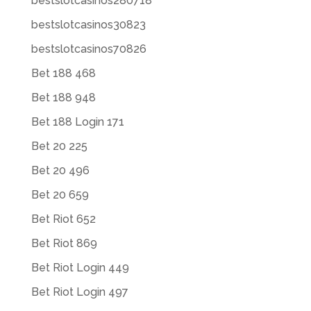
bestslotcasinos280718
bestslotcasinos30823
bestslotcasinos70826
Bet 188 468
Bet 188 948
Bet 188 Login 171
Bet 20 225
Bet 20 496
Bet 20 659
Bet Riot 652
Bet Riot 869
Bet Riot Login 449
Bet Riot Login 497