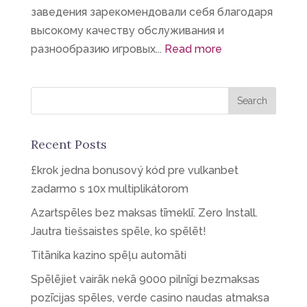
заведения зарекомендовали себя благодаря
высокому качеству обслуживания и
разнообразию игровых...
Read more
Recent Posts
£krok jedna bonusový kód pre vulkanbet
zadarmo s 10x multiplikátorom
Azartspēles bez maksas tīmeklī. Zero Install.
Jautra tiešsaistes spēle, ko spēlēt!
Titānika kazino spēļu automāti
Spēlējiet vairāk nekā 9000 pilnīgi bezmaksas
pozīcijas spēles, verde casino naudas atmaksa