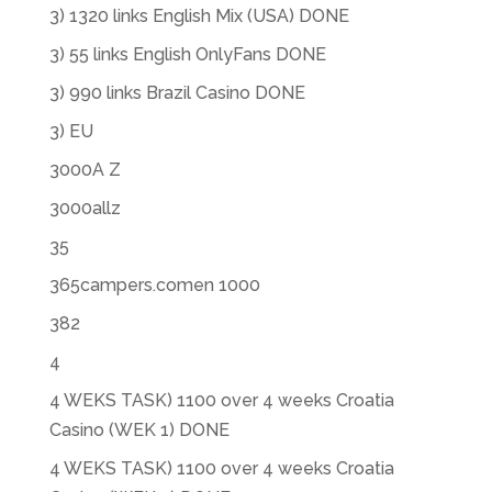
3) 1320 links English Mix (USA) DONE
3) 55 links English OnlyFans DONE
3) 990 links Brazil Casino DONE
3) EU
3000A Z
3000allz
35
365campers.comen 1000
382
4
4 WEKS TASK) 1100 over 4 weeks Croatia
Casino (WEK 1) DONE
4 WEKS TASK) 1100 over 4 weeks Croatia