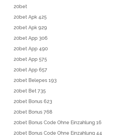
20bet
20bet Apk 425
20bet Apk 929
20bet App 306
20bet App 490
20bet App 575
20bet App 657
20bet Belepes 193
20bet Bet 735
20bet Bonus 623
20bet Bonus 768
20bet Bonus Code Ohne Einzahlung 16
20bet Bonus Code Ohne Einzahlung 44