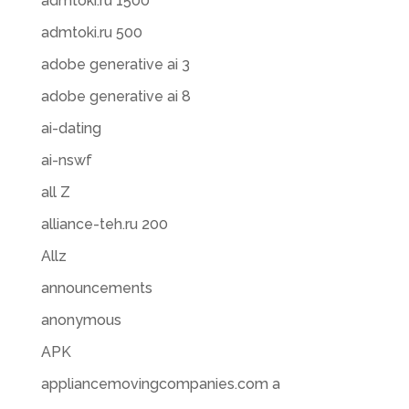
admtoki.ru 1500
admtoki.ru 500
adobe generative ai 3
adobe generative ai 8
ai-dating
ai-nswf
all Z
alliance-teh.ru 200
Allz
announcements
anonymous
APK
appliancemovingcompanies.com a