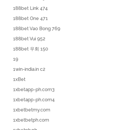
188bet Link 474
188bet One 471
188bet Vao Bong 769
188bet Vui 952
188bet 우회 150
19
1win-india.in c2
1xBet
1xbetapp-ph.com3
1xbetapp-ph.com4
1xbetbetmy.com
1xbetbetph.com