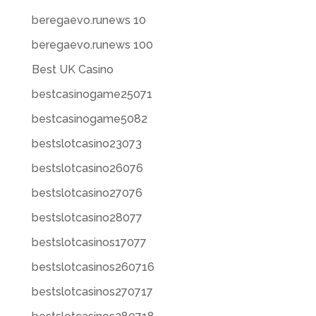
beregaevo.runews 10
beregaevo.runews 100
Best UK Casino
bestcasinogame25071
bestcasinogame5082
bestslotcasino23073
bestslotcasino26076
bestslotcasino27076
bestslotcasino28077
bestslotcasinos17077
bestslotcasinos260716
bestslotcasinos270717