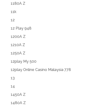
1180A Z
11k
12
12 Play 948
1200A Z
1210A Z
1250A Z
12play My 500
12play Online Casino Malaysia 778
13
14
1450A Z
1480A Z