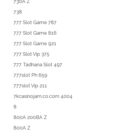
730A Z
738
777 Slot Game 787
777 Slot Game 816
777 Slot Game 921
777 Slot Vip 375
777 Tadhana Slot 497
777slot Ph 659
777slot Vip 211
7kcasinojam.co.com 4004
8
800A 200BA Z
800A Z