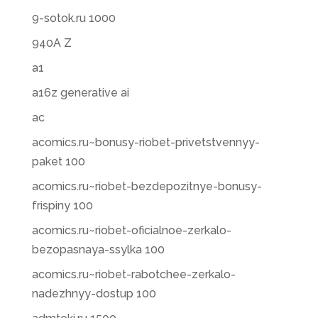
9-sotok.ru 1000
940A Z
a1
a16z generative ai
ac
acomics.ru~bonusy-riobet-privetstvennyy-
paket 100
acomics.ru~riobet-bezdepozitnye-bonusy-
frispiny 100
acomics.ru~riobet-oficialnoe-zerkalo-
bezopasnaya-ssylka 100
acomics.ru~riobet-rabotchee-zerkalo-
nadezhnyy-dostup 100