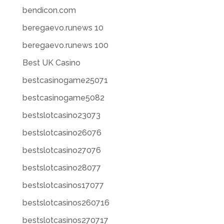
bendicon.com
beregaevo.runews 10
beregaevo.runews 100
Best UK Casino
bestcasinogame25071
bestcasinogame5082
bestslotcasino23073
bestslotcasino26076
bestslotcasino27076
bestslotcasino28077
bestslotcasinos17077
bestslotcasinos260716
bestslotcasinos270717