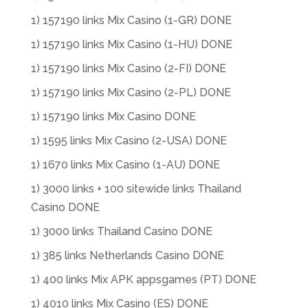
1) 157190 links Mix Casino (1-GR) DONE
1) 157190 links Mix Casino (1-HU) DONE
1) 157190 links Mix Casino (2-FI) DONE
1) 157190 links Mix Casino (2-PL) DONE
1) 157190 links Mix Casino DONE
1) 1595 links Mix Casino (2-USA) DONE
1) 1670 links Mix Casino (1-AU) DONE
1) 3000 links + 100 sitewide links Thailand
Casino DONE
1) 3000 links Thailand Casino DONE
1) 385 links Netherlands Casino DONE
1) 400 links Mix APK appsgames (PT) DONE
1) 4010 links Mix Casino (ES) DONE