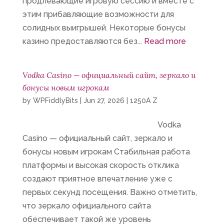
продлевающие игровую сессию и вместе с
этим прибавляющие возможности для
солидных выигрышей. Некоторые бонусы
казино предоставляются без...
Read more
Vodka Casino — официальный сайт, зеркало и
бонусы новым игрокам
by
WPFiddlyBits
|
Jun 27, 2026
|
1250A Z
Vodka
Casino — официальный сайт, зеркало и
бонусы новым игрокам Стабильная работа
платформы и высокая скорость отклика
создают приятное впечатление уже с
первых секунд посещения. Важно отметить,
что зеркало официального сайта
обеспечивает такой же уровень