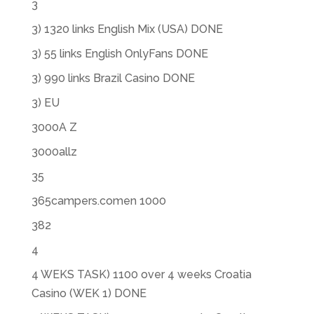
3
3) 1320 links English Mix (USA) DONE
3) 55 links English OnlyFans DONE
3) 990 links Brazil Casino DONE
3) EU
3000A Z
3000allz
35
365campers.comen 1000
382
4
4 WEKS TASK) 1100 over 4 weeks Croatia
Casino (WEK 1) DONE