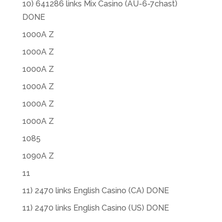
10) 641286 links Mix Casino (AU-6-7chast)
DONE
1000A Z
1000A Z
1000A Z
1000A Z
1000A Z
1000A Z
1085
1090A Z
11
11) 2470 links English Casino (CA) DONE
11) 2470 links English Casino (US) DONE