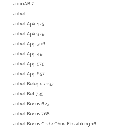
2000AB Z
20bet
20bet Apk 425
20bet Apk 929
20bet App 306
20bet App 490
20bet App 575
20bet App 657
20bet Belepes 193
20bet Bet 735
20bet Bonus 623
20bet Bonus 768
20bet Bonus Code Ohne Einzahlung 16