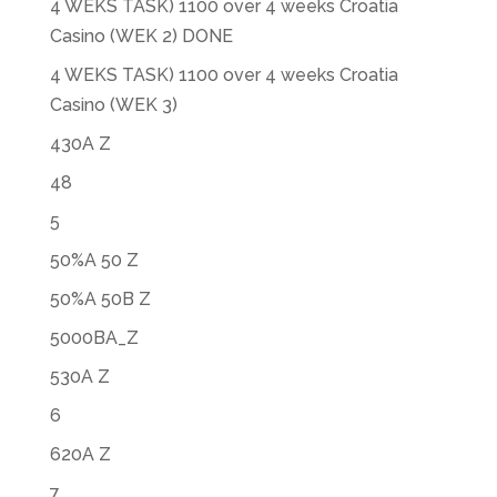
4 WEKS TASK) 1100 over 4 weeks Croatia
Casino (WEK 2) DONE
4 WEKS TASK) 1100 over 4 weeks Croatia
Casino (WEK 3)
430A Z
48
5
50%A 50 Z
50%A 50B Z
5000BA_Z
530A Z
6
620A Z
7