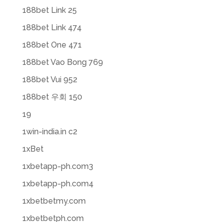
188bet Link 25
188bet Link 474
188bet One 471
188bet Vao Bong 769
188bet Vui 952
188bet 우회 150
19
1win-india.in c2
1xBet
1xbetapp-ph.com3
1xbetapp-ph.com4
1xbetbetmy.com
1xbetbetph.com