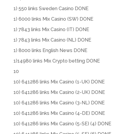
1) 550 links Sweden Casino DONE
1) 6000 links Mix Casino (SW) DONE
1) 7843 links Mix Casino (IT) DONE
1) 7843 links Mix Casino (NL) DONE
1) 8000 links English News DONE
1)14980 links Mix Crypto betting DONE
10
10) 641286 links Mix Casino (1-UK) DONE
10) 641286 links Mix Casino (2-UK) DONE
10) 641286 links Mix Casino (3-NL) DONE
10) 641286 links Mix Casino (4-DE) DONE
10) 641286 links Mix Casino (5-SE) (4) DONE