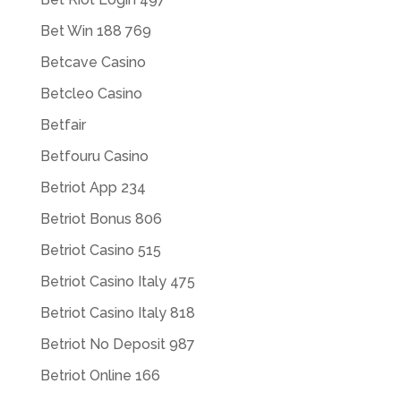
Bet Win 188 769
Betcave Casino
Betcleo Casino
Betfair
Betfouru Casino
Betriot App 234
Betriot Bonus 806
Betriot Casino 515
Betriot Casino Italy 475
Betriot Casino Italy 818
Betriot No Deposit 987
Betriot Online 166