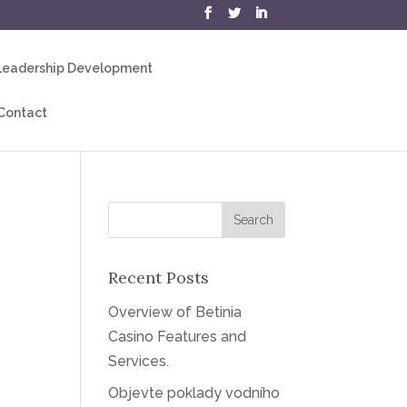
eadership Development
Contact
Recent Posts
Overview of Betinia
Casino Features and
Services.
Objevte poklady vodního