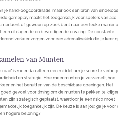
t van je hand-oogcoördinatie, maar ook een bron van eindeloo
nde gameplay maakt het toegankelijk voor spelers van alle
 gamer bent of gewoon op zoek bent naar een leuke manier
dt een uitdagende en bevredigende ervaring. De constante
erend verkeer zorgen voor een adrenalinekick die je keer 
rzamelen van Munten
 road’ is meer dan alleen een middel om je score te verhog
aardigheid en strategie. Hoe meer munten je verzamelt, hoe
verkeer en het benutten van de beschikbare openingen. Het
n goed gevoel voor timing om de munten te pakken te krijge
n zijn strategisch geplaatst, waardoor je een risico moet
makkelijk toegankelijk zijn. De keuze is aan jou: ga je voor
 een hogere beloning?