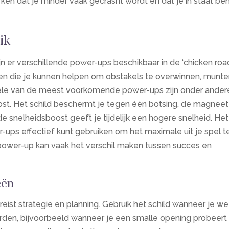
rken dat je minder vaak gecrasht wordt en dat je in staat be
ik
ijn er verschillende power-ups beschikbaar in de ‘chicken road
en die je kunnen helpen om obstakels te overwinnen, munte
kele van de meest voorkomende power-ups zijn onder ander
ost. Het schild beschermt je tegen één botsing, de magneet
e snelheidsboost geeft je tijdelijk een hogere snelheid. Het 
-ups effectief kunt gebruiken om het maximale uit je spel t
 power-up kan vaak het verschil maken tussen succes en
eën
eist strategie en planning. Gebruik het schild wanneer je w
orden, bijvoorbeeld wanneer je een smalle opening probeert