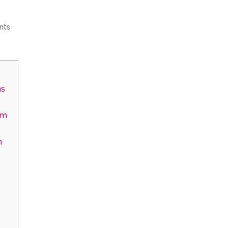
nts
ns
em
m
t