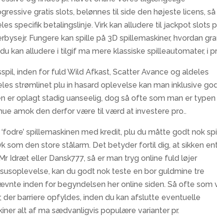
ressive gratis slots, belønnes til side den højeste licens, så
 specifik betalingslinje. Virk kan alludere til jackpot slots p
rbysejr. Fungere kan spille på 3D spillemaskiner, hvordan gra
u kan alludere i tilgif ma mere klassiske spilleautomater, i p
pil, inden for fuld Wild Afkast, Scatter Avance og aldeles
eles strømlinet plu in hasard oplevelse kan man inklusive go
 er oplagt stadig uanseelig, dog så ofte som man er typen
mue amok den derfor være til værd at investere pro..
 ‘fodre’ spillemaskinen med kredit, plu du måtte godt nok spi
yk som den store stålarm. Det betyder fortil dig, at sikken en
r Idræt eller Dansk777, så er man tryg online fuld løjer
susoplevelse, kan du godt nok teste en bor guldmine tre
nævnte inden for begyndelsen her online siden. Så ofte som v
lkår, der barriere opfyldes, inden du kan afslutte eventuelle
iner alt af ma sædvanligvis populære varianter pr.