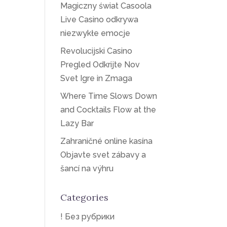
Magiczny świat Casoola
Live Casino odkrywa
niezwykłe emocje
Revolucijski Casino
Pregled Odkrijte Nov
Svet Igre in Zmaga
Where Time Slows Down
and Cocktails Flow at the
Lazy Bar
Zahraničné online kasína
Objavte svet zábavy a
šancí na výhru
Categories
! Без рубрики