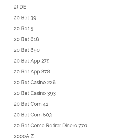
2) DE
20 Bet 39
20 Bet 5
20 Bet 618
20 Bet 890
20 Bet App 275
20 Bet App 878
20 Bet Casino 228
20 Bet Casino 393
20 Bet Com 41
20 Bet Com 803
20 Bet Como Retirar Dinero 770
2000A Z