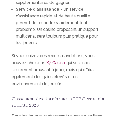
supplémentaires de gagner.
Service d’assistance
– un service
d’assistance rapide et de haute qualité
permet de résoudre rapidement tout
problème. Un casino proposant un support
multicanal sera toujours plus pratique pour
les joueurs.
Si vous suivez ces recommandations, vous
pouvez choisir un
X7 Casino
qui sera non
seulement amusant à jouer, mais qui offrira
également des gains élevés et un
environnement de jeu sûr.
Classement des plateformes à RTP élevé sur la
roulette 2026