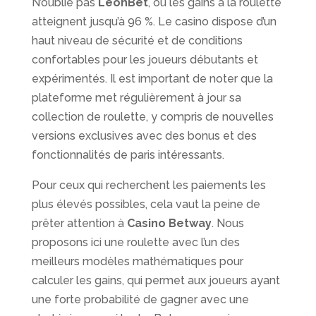
N’oublie pas
LéonBet
, où les gains à la roulette
atteignent jusqu’à 96 %. Le casino dispose d’un
haut niveau de sécurité et de conditions
confortables pour les joueurs débutants et
expérimentés. Il est important de noter que la
plateforme met régulièrement à jour sa
collection de roulette, y compris de nouvelles
versions exclusives avec des bonus et des
fonctionnalités de paris intéressants.
Pour ceux qui recherchent les paiements les
plus élevés possibles, cela vaut la peine de
prêter attention à
Casino Betway
. Nous
proposons ici une roulette avec l’un des
meilleurs modèles mathématiques pour
calculer les gains, qui permet aux joueurs ayant
une forte probabilité de gagner avec une