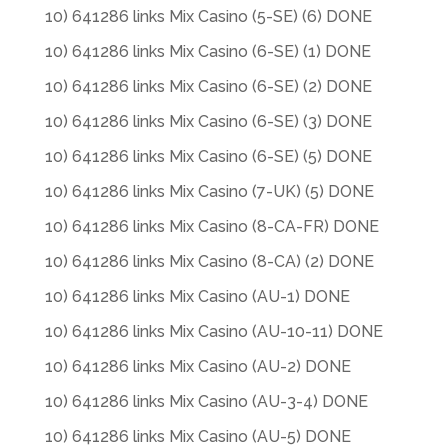
10) 641286 links Mix Casino (5-SE) (6) DONE
10) 641286 links Mix Casino (6-SE) (1) DONE
10) 641286 links Mix Casino (6-SE) (2) DONE
10) 641286 links Mix Casino (6-SE) (3) DONE
10) 641286 links Mix Casino (6-SE) (5) DONE
10) 641286 links Mix Casino (7-UK) (5) DONE
10) 641286 links Mix Casino (8-CA-FR) DONE
10) 641286 links Mix Casino (8-CA) (2) DONE
10) 641286 links Mix Casino (AU-1) DONE
10) 641286 links Mix Casino (AU-10-11) DONE
10) 641286 links Mix Casino (AU-2) DONE
10) 641286 links Mix Casino (AU-3-4) DONE
10) 641286 links Mix Casino (AU-5) DONE