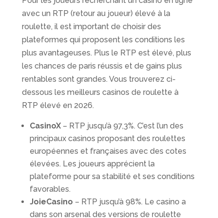
Pour les joueurs recherchant un casino en ligne
avec un RTP (retour au joueur) élevé à la
roulette, il est important de choisir des
plateformes qui proposent les conditions les
plus avantageuses. Plus le RTP est élevé, plus
les chances de paris réussis et de gains plus
rentables sont grandes. Vous trouverez ci-
dessous les meilleurs casinos de roulette à
RTP élevé en 2026.
CasinoX
– RTP jusqu’à 97,3%. C’est l’un des
principaux casinos proposant des roulettes
européennes et françaises avec des cotes
élevées. Les joueurs apprécient la
plateforme pour sa stabilité et ses conditions
favorables.
JoieCasino
– RTP jusqu’à 98%. Le casino a
dans son arsenal des versions de roulette