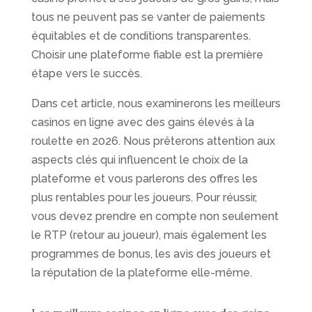
tous ne peuvent pas se vanter de paiements
équitables et de conditions transparentes.
Choisir une plateforme fiable est la première
étape vers le succès.
Dans cet article, nous examinerons les meilleurs
casinos en ligne avec des gains élevés à la
roulette en 2026. Nous prêterons attention aux
aspects clés qui influencent le choix de la
plateforme et vous parlerons des offres les
plus rentables pour les joueurs. Pour réussir,
vous devez prendre en compte non seulement
le RTP (retour au joueur), mais également les
programmes de bonus, les avis des joueurs et
la réputation de la plateforme elle-même.