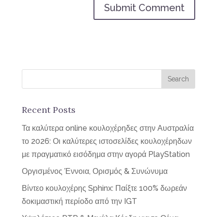
Recent Posts
Τα καλύτερα online κουλοχέρηδες στην Αυστραλία
το 2026: Οι καλύτερες ιστοσελίδες κουλοχέρηδων
με πραγματικό εισόδημα στην αγορά PlayStation
Οργισμένος Έννοια, Ορισμός & Συνώνυμα
Βίντεο κουλοχέρης Sphinx: Παίξτε 100% δωρεάν
δοκιμαστική περίοδο από την IGT