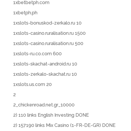
1xbetbetph.com
1xbetph.ph
1xslots-bonuskod-zerkalo.ru 10
1xslots-casino.ruralisation.ru 1500
1xslots-casino.ruralisation.ru 500
1xslots-ru.co.com 600
1xslots-skachat-android.ru 10
1xslots-zerkalo-skachat.ru 10
1xslots.us.com 20
2
2_chickenroad.net.gr_10000
2) 110 links English Investing DONE
2) 157190 links Mix Casino (1-FR-DE-GR) DONE