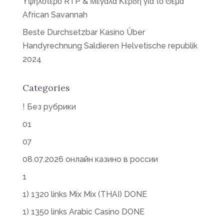
Υψηλότερο RTP & Μεγάλα Κέρδη για το Θέμα
African Savannah
Beste Durchsetzbar Kasino Über
Handyrechnung Saldieren Helvetische republik
2024
Categories
! Без рубрики
01
07
08.07.2026 онлайн казино в россии
1
1) 1320 links Mix Mix (THAI) DONE
1) 1350 links Arabic Casino DONE