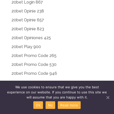
20bet Login 867
20bet Opinie 238
20bet Opinie 657
20bet Opinie 823
20bet Opiniones 425
20bet Play 900
20bet Promo Code 265
20bet Promo Code 530
20bet Promo Code 946
20bet Εισοδος 43
We use cookies to ensure that we give you the best
20bet 入金 743
experience on our website. If you continue to use this site we
will assume that you are happy with it.
20bet 登録 18
Ok
No
Read more
20bet 登録 790