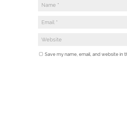
Save my name, email, and website in t