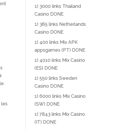
ent
1) 3000 links Thailand
Casino DONE
1) 385 links Netherlands
Casino DONE
1) 400 links Mix APK
t
appsgames (PT) DONE
1) 4010 links Mix Casino
es
(ES) DONE
i
1) 550 links Sweden
le.
Casino DONE
1) 6000 links Mix Casino
 les
(SW) DONE
1) 7843 links Mix Casino
(IT) DONE
s