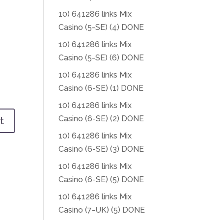
10) 641286 links Mix
Casino (5-SE) (4) DONE
10) 641286 links Mix
Casino (5-SE) (6) DONE
10) 641286 links Mix
Casino (6-SE) (1) DONE
10) 641286 links Mix
Casino (6-SE) (2) DONE
10) 641286 links Mix
Casino (6-SE) (3) DONE
10) 641286 links Mix
Casino (6-SE) (5) DONE
10) 641286 links Mix
Casino (7-UK) (5) DONE