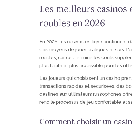
Les meilleurs casinos 
roubles en 2026
En 2026, les casinos en ligne continuent d
des moyens de jouer pratiques et sûrs. L’
roubles, car cela élimine les coûts suppl
plus facile et plus accessible pour les uti
Les joueurs qui choisissent un casino pre
transactions rapides et sécurisées, des bo
destinés aux utilisateurs russophones off
rend le processus de jeu confortable et s
Comment choisir un casino