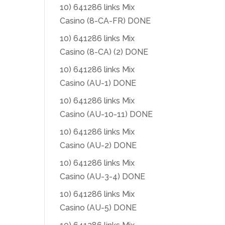
10) 641286 links Mix
Casino (8-CA-FR) DONE
10) 641286 links Mix
Casino (8-CA) (2) DONE
10) 641286 links Mix
Casino (AU-1) DONE
10) 641286 links Mix
Casino (AU-10-11) DONE
10) 641286 links Mix
Casino (AU-2) DONE
10) 641286 links Mix
Casino (AU-3-4) DONE
10) 641286 links Mix
Casino (AU-5) DONE