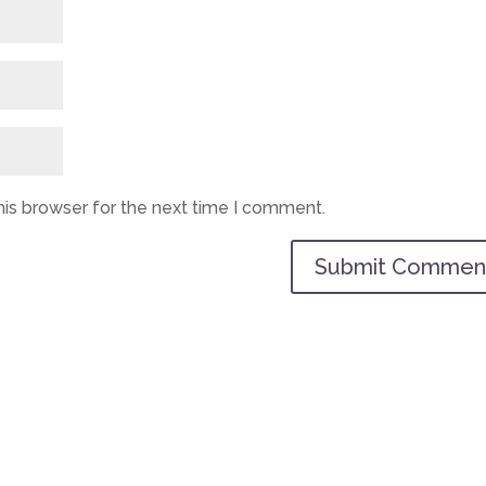
his browser for the next time I comment.