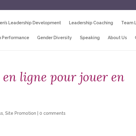
n’s Leadership Development
Leadership Coaching
Team L
 Performance
Gender Diversity
Speaking
About Us
 en ligne pour jouer en
ss, Site Promotion
|
0 comments