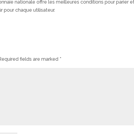
nnaie nationale offre les meilleures conditions pour parier e
r pour chaque utilisateur.
equired fields are marked
*