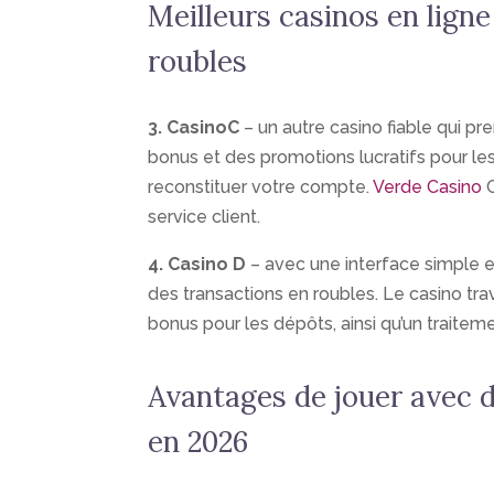
Meilleurs casinos en lign
roubles
3. CasinoC
– un autre casino fiable qui p
bonus et des promotions lucratifs pour l
reconstituer votre compte.
Verde Casino
C
service client.
4. Casino D
– avec une interface simple e
des transactions en roubles. Le casino tra
bonus pour les dépôts, ainsi qu’un traite
Avantages de jouer avec d
en 2026