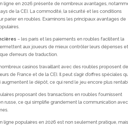
 en ligne en 2026 présente de nombreux avantages, notamm
ays de la CEI. La commodité, la sécurité et les conditions
r parier en roubles. Examinons les principaux avantages de
opulaires.
ncières
– les paris et les paiements en roubles facilitent la
rmettent aux joueurs de mieux contrôler leurs dépenses e
que d’erreurs de traduction.
nombreux casinos travaillant avec des roubles proposent d
s de France et de la CEI. Il peut s’agir d’offres spéciales qu
augmentent le dépôt, ce qui rend le jeu encore plus rentab
ulaires proposant des transactions en roubles fournissent
en russe, ce qui simplifie grandement la communication avec
èmes.
n ligne populaires en 2026 est non seulement pratique, mai