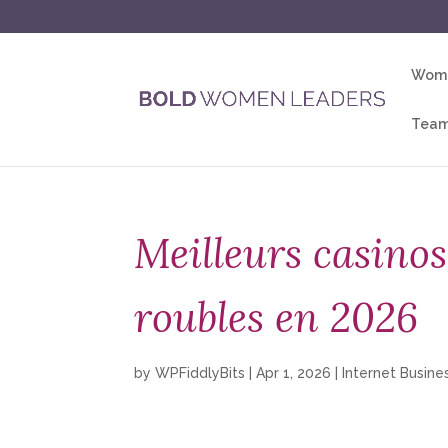
Wome
Team
Meilleurs casinos
roubles en 2026
by
WPFiddlyBits
|
Apr 1, 2026
|
Internet Busine